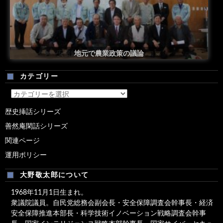
安倍総理米国議会演説後の一コマ
地元で農業政策の議論
カテゴリー
カ
テ
歴史挿話シリーズ
ゴ
善然庵閑話シリーズ
リ
ー
関連ページ
運用ポリシー
大野敬太郎について
1968年11月1日生まれ。
衆議院議員。自民党総務会副会長・安全保障調査会幹事長・経済
安全保障推進本部長・科学技術イノベーション戦略調査会幹事