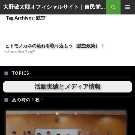
Search
大野敬太郎オフィシャルサイト｜自民党香川３区衆議院議員
SKIP
PRIMAR
Tag Archives: 航空
TO
MENU
CONTENT
ヒトモノカネの流れを取り込もう（航空政策）！
2013年5月28日
TOPICS
活動実績とメディア情報
あの時の１枚！