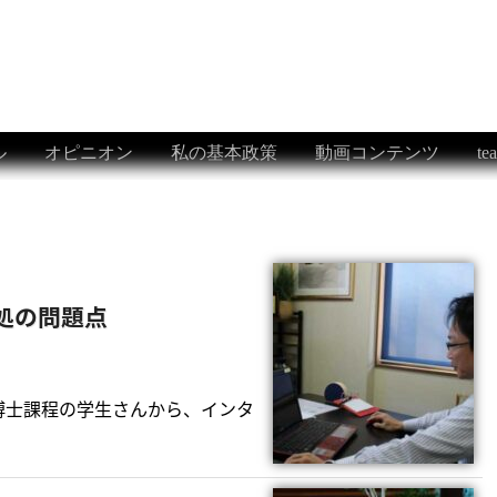
ル
オピニオン
私の基本政策
動画コンテンツ
t
処の問題点
博士課程の学生さんから、インタ
→