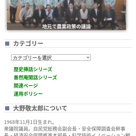
安倍総理米国議会演説後の一コマ
地元で農業政策の議論
カテゴリー
カ
テ
歴史挿話シリーズ
ゴ
善然庵閑話シリーズ
リ
関連ページ
ー
運用ポリシー
大野敬太郎について
1968年11月1日生まれ。
衆議院議員。自民党総務会副会長・安全保障調査会幹事
長・経済安全保障推進本部長・科学技術イノベーション戦