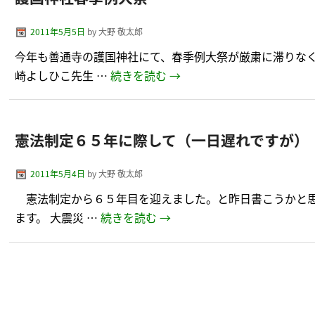
2011年5月5日
by
大野 敬太郎
今年も善通寺の護国神社にて、春季例大祭が厳粛に滞りな
崎よしひこ先生 …
続きを読む
→
憲法制定６５年に際して（一日遅れですが）
2011年5月4日
by
大野 敬太郎
憲法制定から６５年目を迎えました。と昨日書こうかと思
ます。 大震災 …
続きを読む
→