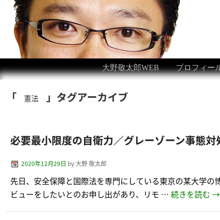
大野敬太郎WEB
プロフィー
「
」タグアーカイブ
憲法
必要最小限度の自衛力／グレーゾーン事態対
2020年12月29日
by
大野 敬太郎
先日、安全保障と国際法を専門にしている東京の某大学の
ビューをしたいとのお申し出があり、リモ …
続きを読む