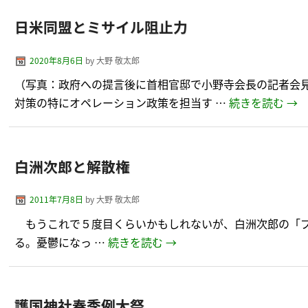
日米同盟とミサイル阻止力
2020年8月6日
by
大野 敬太郎
（写真：政府への提言後に首相官邸で小野寺会長の記者会見
対策の特にオペレーション政策を担当す …
続きを読む
→
白洲次郎と解散権
2011年7月8日
by
大野 敬太郎
もうこれで５度目くらいかもしれないが、白洲次郎の「プ
る。憂鬱になっ …
続きを読む
→
護国神社春季例大祭