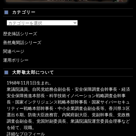
カテゴリー
カ
テ
歴史挿話シリーズ
ゴ
善然庵閑話シリーズ
リ
ー
関連ページ
運用ポリシー
大野敬太郎について
1968年11月1日生まれ。
衆議院議員。自民党総務会副会長・安全保障調査会幹事長・経済
安全保障推進本部長・科学技術イノベーション戦略調査会幹事
長・国家インテリジェンス戦略本部幹事長・国家サイバーセキュ
リティー戦略本部幹事長・中小企業調査会副会長等。香川県３区
選出６期。防衛大臣政務官、内閣府副大臣、党副幹事長、党政務
調査会副会長、党国対副委員長、衆議院議院運営委員会理事など
を経て、現職。
詳細なプロフィール