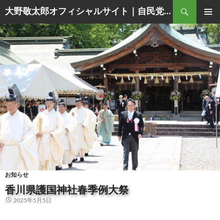
Search
大野敬太郎オフィシャルサイト｜自民党香川３区衆議院議員
SKIP
PRIMAR
TO
MENU
CONTENT
お知らせ
香川県護国神社春季例大祭
2025年5月5日