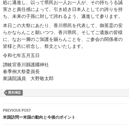
処に邁進し、以って県民お一人お一人が、その持ちうる誠
実さと責任感によって、引き続き日本人としての誇りを持
ち、未来の子孫に対して誇れるよう、邁進して参ります。
本日この大祭にあたり、香川県民を代表して、御英霊の安
らかならんこと願いつつ、香川県民、そしてご遺族の皆様
に、なお一層のご加護を賜らんことを、ご参会の関係者の
皆様と共に祈念し、祭文といたします。
令和七年五月五日
讃岐宮香川縣護國神社
春季例大祭委員長
衆議院議員 大野敬太郎
歴史挿話
Post
PREVIOUS POST
navigation
米国訪問ー米国の動向と今後のポイント