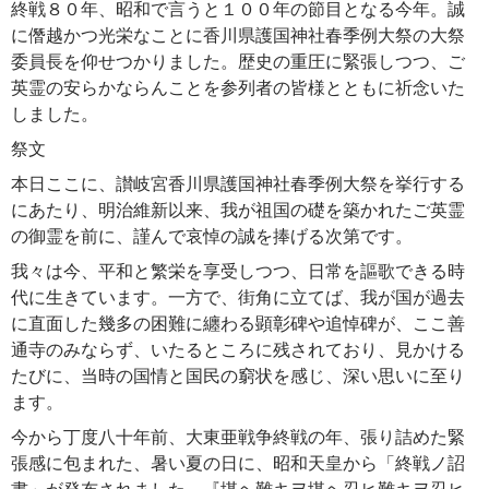
終戦８０年、昭和で言うと１００年の節目となる今年。誠
に僭越かつ光栄なことに香川県護国神社春季例大祭の大祭
委員長を仰せつかりました。歴史の重圧に緊張しつつ、ご
英霊の安らかならんことを参列者の皆様とともに祈念いた
しました。
祭文
本日ここに、讃岐宮香川県護国神社春季例大祭を挙行する
にあたり、明治維新以来、我が祖国の礎を築かれたご英霊
の御霊を前に、謹んで哀悼の誠を捧げる次第です。
我々は今、平和と繁栄を享受しつつ、日常を謳歌できる時
代に生きています。一方で、街角に立てば、我が国が過去
に直面した幾多の困難に纏わる顕彰碑や追悼碑が、ここ善
通寺のみならず、いたるところに残されており、見かける
たびに、当時の国情と国民の窮状を感じ、深い思いに至り
ます。
今から丁度八十年前、大東亜戦争終戦の年、張り詰めた緊
張感に包まれた、暑い夏の日に、昭和天皇から「終戦ノ詔