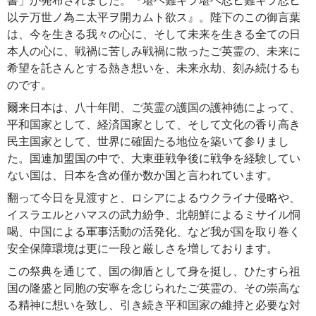
書」が発布されました。『堪ヘ難キヲ堪ヘ忍ヒ難キヲ忍ヒ
以テ万世ノ為ニ太平ヲ開カムト欲ス』。陛下のこの御言葉
は、今を生きる我々の心に、そして未来を生きる全ての日
本人の心に、戦禍に苦しみ戦禍に散ったご英霊の、未来に
希望を託さんとする熱き想いを、未来永劫、刻み続けるも
のです。
爾来日本は、八十年間、ご英霊の護国の護神徳によって、
平和国家として、経済国家として、そして文化の香り高き
民主国家として、世界に確固たる地位を築いて参りまし
た。国連加盟国の中で、大東亜戦争後に戦争を経験してい
ない国は、日本を含め僅か数か国と言われています。
翻って今日を見渡すと、ロシアによるウクライナ侵略や、
イスラエルとハマスの武力紛争、北朝鮮によるミサイル恫
喝、中国による軍事活動の活発化、など我が国を取り巻く
安全保障環境は更に一段と厳しさを増しております。
この祭典を通じて、国の御盾として身を挺し、ひたすら祖
国の隆盛と同胞の安寧を念じられたご英霊の、その崇高な
る精神に想いを致し、引き続き平和国家の維持と必要な対