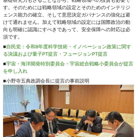
基礎研究力もさることながら、戦略領域への投資も必要で
す。そのためには戦略領域の設定とそのためのインテリジ
ェンス能力の確立、そして意思決定ガバナンスの強化は避
けて通れません。加えて戦略領域の設定には国際政治の動
向も明確に認識にすべきであって、安全保障への対応は必
須です。
■
自民党：令和8年度科学技術・イノベーション政策に関す
る決議および量子PT提言・フュージョンPT提言
■
宇宙・海洋開発特別委員会・宇宙総合戦略小委員会が提言
を申し入れ
■小野寺五典政調会長に提言の事前説明