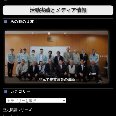
活動実績とメディア情報
あの時の１枚！
安倍総理米国議会演説後の一コマ
地元で農業政策の議論
カテゴリー
カ
テ
歴史挿話シリーズ
ゴ