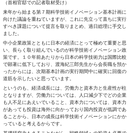
（首相官邸での記者取材受け）
来年から始まる第７期科学技術イノベーション基本計画に
向けた議論を重ねていますが、これに先立って直ちに実行
すべき課題について提言を取りまとめ、過日総理に手交し
ました。
中小企業政策とともに日本の経済にとって極めて重要と思
い、長らく取り組んでいるのが科学技術イノベーション政
策です。１０年前あたりから日本の科学技術力は国際比較
で顕著に低下しており、渡海紀三郎先生から会長職を預か
ったからには、次期基本計画の実行期間中に確実に回復の
道筋を示したいと思っています。
というのも、経済成長には、労働力と資本力と生産性が柱
となりますが、労働力については、人口減少下でどの企業
も人不足にあえいでいること、資本力については、資本力
があっても投資は海外に向かっており国内投資が低調であ
ることから、日本の成長は科学技術イノベーションにかか
っていると考えるからです。