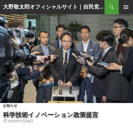
Search
大野敬太郎オフィシャルサイト｜自民党香川３区衆議院議員
SKIP
PRIMAR
TO
MENU
CONTENT
お知らせ
科学技術イノベーション政策提言
2025年5月28日