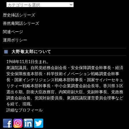
カ
テ
歴史挿話シリーズ
ゴ
善然庵閑話シリーズ
リ
ー
関連ページ
運用ポリシー
大野敬太郎について
1968年11月1日生まれ。
衆議院議員。自民党総務会副会長・安全保障調査会幹事長・経済
安全保障推進本部長・科学技術イノベーション戦略調査会幹事
長・国家インテリジェンス戦略本部幹事長・国家サイバーセキュ
リティー戦略本部幹事長・中小企業調査会副会長等。香川県３区
選出６期。防衛大臣政務官、内閣府副大臣、党副幹事長、党政務
調査会副会長、党国対副委員長、衆議院議院運営委員会理事など
を経て、現職。
詳細なプロフィール