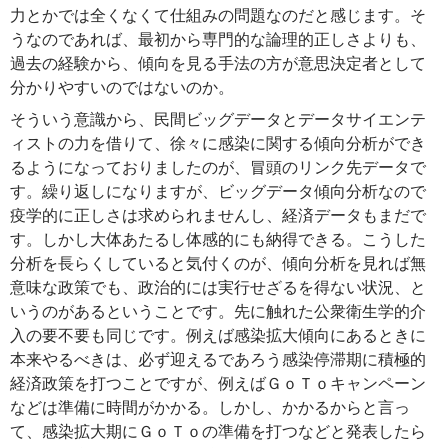
力とかでは全くなくて仕組みの問題なのだと感じます。そ
うなのであれば、最初から専門的な論理的正しさよりも、
過去の経験から、傾向を見る手法の方が意思決定者として
分かりやすいのではないのか。
そういう意識から、民間ビッグデータとデータサイエンテ
ィストの力を借りて、徐々に感染に関する傾向分析ができ
るようになっておりましたのが、冒頭のリンク先データで
す。繰り返しになりますが、ビッグデータ傾向分析なので
疫学的に正しさは求められませんし、経済データもまだで
す。しかし大体あたるし体感的にも納得できる。こうした
分析を長らくしていると気付くのが、傾向分析を見れば無
意味な政策でも、政治的には実行せざるを得ない状況、と
いうのがあるということです。先に触れた公衆衛生学的介
入の要不要も同じです。例えば感染拡大傾向にあるときに
本来やるべきは、必ず迎えるであろう感染停滞期に積極的
経済政策を打つことですが、例えばＧｏＴｏキャンペーン
などは準備に時間がかかる。しかし、かかるからと言っ
て、感染拡大期にＧｏＴｏの準備を打つなどと発表したら