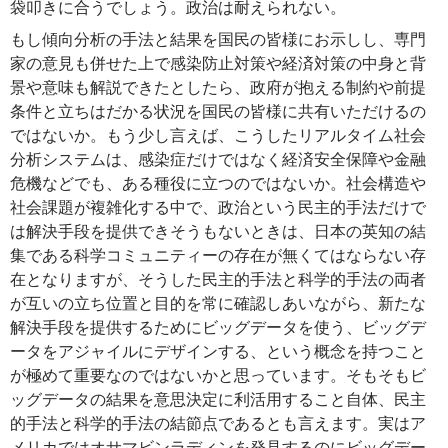
袋叩きに合うでしょう。政治は耐えられない。
もし傾向分析の手法と結果を国民の皆様にお示しし、専門
家の意見も併せた上で感染防止対策や経済対策の中身と背
景や意味も解説できたとしたら、政府が抱える制約や前提
条件と立ちはだかる状況を国民の皆様に共有いただけるの
ではないか。もう少し言えば、こうしたリアルタイム社会
分析システムは、感染症だけではなく経済安全保障や金融
危機などでも、ある種役に立つのではないか。社会構造や
社会課題が複雑化する中で、政治という民主的手法だけで
は解決手段を提供できそうもないときは、日本の英知の結
集である科学コミュニティーの存在が無くてはならない存
在となりますが、そうした民主的手法と科学的手法の両者
が互いの立ち位置と目的を常に確認しあいながら、新たな
解決手段を提供するためにビッグデータを使う、ビッグデ
ータをアジャイルにデザインする、という概念を持つこと
が極めて重要なのではないかと思っています。そもそもビ
ッグデータの結果を意思決定に利活用すること自体、民主
的手法と科学的手法の結節点であるとも言えます。実はア
メリカではオサマビンラディンを発見するのにビッグデー