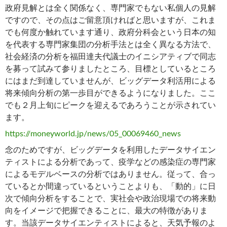
政府見解とは全く関係なく、専門家でもない私個人の見解
ですので、その点はご留意頂ければと思いますが、これま
でも何度か触れています通り、政府分科会という日本の知
を代表する専門家集団の分析手法とは全く異なる方法で、
社会経済の分析を福田達夫代議士のイニシアティブで同志
を募って試みて参りましたところ、目標としているところ
にはまだ到達していませんが、ビッグデータ利活用による
将来傾向分析の第一歩目ができるようになりました。ここ
でも２月上旬にピークを迎えるであろうことが示されてい
ます。
https://moneyworld.jp/news/05_00069460_news
念のためですが、ビッグデータを利用したデータサイエン
ティストによる分析であって、疫学などの感染症の専門家
によるモデルベースの分析ではありません。従って、合っ
ているとか間違っているということよりも、「動的」に日
次で傾向分析をすることで、実社会や政治現場での将来動
向をイメージで把握できることに、最大の特徴がありま
す。当該データサイエンティストによると、天気予報のよ