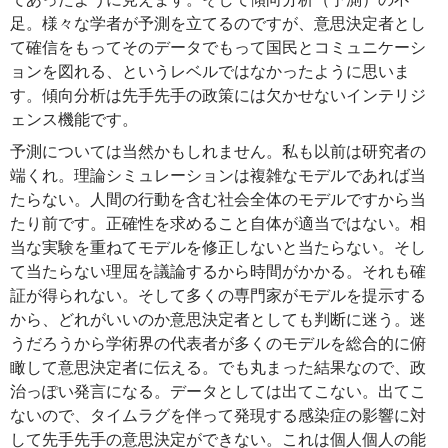
足。様々な学者が予測を立てるのですが、意思決定者とし
て確信をもってそのデータでもって国民とコミュニケーシ
ョンを図れる、というレベルではなかったように思いま
す。傾向分析は先手先手の政策には欠かせないインテリジ
ェンス機能です。
予測については当然かもしれません。私も以前は研究者の
端くれ。理論シミュレーションは複雑なモデルであれば当
たらない。人間の行動を含む社会全体のモデルですから当
たり前です。正確性を求めること自体が適当ではない。相
当な実験を重ねてモデルを修正しないと当たらない。そし
て当たらない理屈を議論するから時間がかかる。それも確
証が得られない。そして多くの専門家がモデルを提示する
から、どれがいいのか意思決定者としても判断に迷う。迷
うだろうから学術界の代表者が多くのモデルを総合的に俯
瞰して意思決定者に伝える。でも丸まった結果なので、政
治っぽい発言になる。データとしては出てこない。出てこ
ないので、タイムラグを伴って発現する感染症の影響に対
して先手先手の意思決定ができない。これは個人個人の能