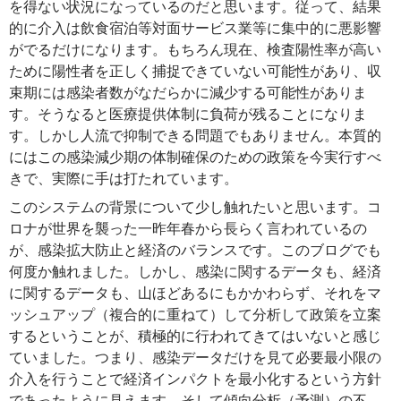
を得ない状況になっているのだと思います。従って、結果
的に介入は飲食宿泊等対面サービス業等に集中的に悪影響
がでるだけになります。もちろん現在、検査陽性率が高い
ために陽性者を正しく捕捉できていない可能性があり、収
束期には感染者数がなだらかに減少する可能性がありま
す。そうなると医療提供体制に負荷が残ることになりま
す。しかし人流で抑制できる問題でもありません。本質的
にはこの感染減少期の体制確保のための政策を今実行すべ
きで、実際に手は打たれています。
このシステムの背景について少し触れたいと思います。コ
ロナが世界を襲った一昨年春から長らく言われているの
が、感染拡大防止と経済のバランスです。このブログでも
何度か触れました。しかし、感染に関するデータも、経済
に関するデータも、山ほどあるにもかかわらず、それをマ
ッシュアップ（複合的に重ねて）して分析して政策を立案
するということが、積極的に行われてきてはいないと感じ
ていました。つまり、感染データだけを見て必要最小限の
介入を行うことで経済インパクトを最小化するという方針
であったように見えます。そして傾向分析（予測）の不