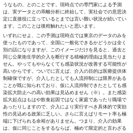
うなもの、とのことです。現時点での専門家による予測
は、実データとの乖離分析に終始して、実社会での意思決
定に直接役に立っているとまでは言い難い状況が続いてい
ます。このことは後程触れたいと思います。
いずれにせよ、この予測は現時点では東京のデータのみを
使ったものであって、全国に一般化できるかどうかは全く
別の話になりますが、このイメージだけを見ると、過去と
同じ公衆衛生学的介入を断行する積極的理由は見当たりま
せん。やってもやらなくても感染状況が改善する可能性が
高いからです。ついでに言えば、介入の目的は医療提供体
制確保ですが、介入したとしても人流抑制には限界がある
ことが既に知られており、仮に人流抑制できたとしても感
染拡大防止への高い効果は見込めません（※）。また感染
拡大起点はもはや飲食起因ではなく家庭であったり職場で
あったりしますので、介入により実行すべき具体的で実効
性の見込める政策に乏しい。さらに言えばリモート率も極
端に下げられる余裕がありません。つまり、介入の効果
は、仮に同じことをするならば、極めて限定的と言わざる