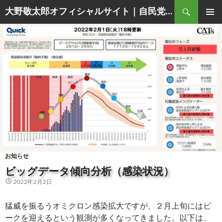
Search
大野敬太郎オフィシャルサイト｜自民党香川３区衆議院議員
SKIP
PRIMAR
TO
MENU
CONTENT
お知らせ
ビッグデータ傾向分析（感染状況）
2022年2月2日
猛威を振るうオミクロン感染拡大ですが、２月上旬にはピ
ークを迎えるという観測が多くなってきました。以下は、