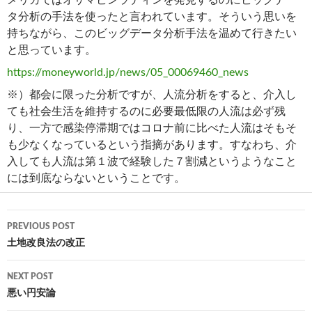
タ分析の手法を使ったと言われています。そういう思いを
持ちながら、このビッグデータ分析手法を温めて行きたい
と思っています。
https://moneyworld.jp/news/05_00069460_news
※）都会に限った分析ですが、人流分析をすると、介入し
ても社会生活を維持するのに必要最低限の人流は必ず残
り、一方で感染停滞期ではコロナ前に比べた人流はそもそ
も少なくなっているという指摘があります。すなわち、介
入しても人流は第１波で経験した７割減というようなこと
には到底ならないということです。
Post
PREVIOUS POST
navigation
土地改良法の改正
NEXT POST
悪い円安論