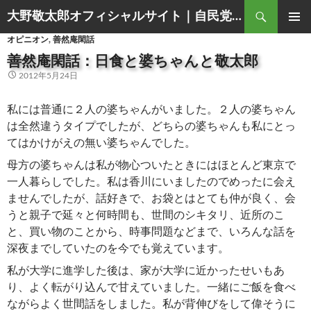
Search
大野敬太郎オフィシャルサイト｜自民党香川３区衆議院議員
SKIP
PRIMAR
オピニオン
,
善然庵閑話
TO
MENU
CONTENT
善然庵閑話：日食と婆ちゃんと敬太郎
2012年5月24日
私には普通に２人の婆ちゃんがいました。２人の婆ちゃん
は全然違うタイプでしたが、どちらの婆ちゃんも私にとっ
てはかけがえの無い婆ちゃんでした。
母方の婆ちゃんは私が物心ついたときにはほとんど東京で
一人暮らしでした。私は香川にいましたのでめったに会え
ませんでしたが、話好きで、お袋とはとても仲が良く、会
うと親子で延々と何時間も、世間のシキタリ、近所のこ
と、買い物のことから、時事問題などまで、いろんな話を
深夜までしていたのを今でも覚えています。
私が大学に進学した後は、家が大学に近かったせいもあ
り、よく転がり込んで甘えていました。一緒にご飯を食べ
ながらよく世間話をしました。私が背伸びをして偉そうに