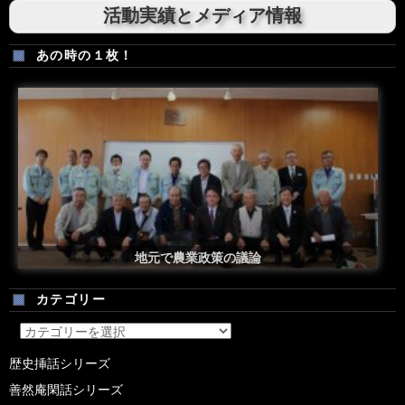
活動実績とメディア情報
あの時の１枚！
安倍総理米国議会演説後の一コマ
地元で農業政策の議論
カテゴリー
カ
テ
歴史挿話シリーズ
ゴ
善然庵閑話シリーズ
リ