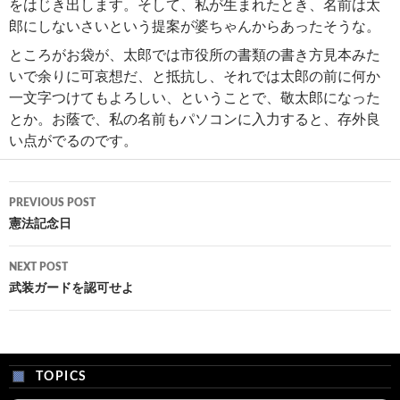
をはじき出します。そして、私が生まれたとき、名前は太
郎にしないさいという提案が婆ちゃんからあったそうな。
ところがお袋が、太郎では市役所の書類の書き方見本みた
いで余りに可哀想だ、と抵抗し、それでは太郎の前に何か
一文字つけてもよろしい、ということで、敬太郎になった
とか。お蔭で、私の名前もパソコンに入力すると、存外良
い点がでるのです。
Post
PREVIOUS POST
navigation
憲法記念日
NEXT POST
武装ガードを認可せよ
TOPICS