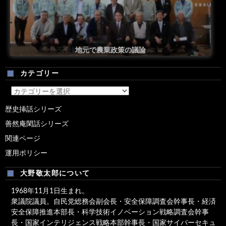
安倍総理米国議会演説後の一コマ
地元で農業政策の議論
カテゴリー
カ
テ
歴史挿話シリーズ
ゴ
善然庵閑話シリーズ
リ
ー
関連ページ
運用ポリシー
大野敬太郎について
1968年11月1日生まれ。
衆議院議員。自民党総務会副会長・安全保障調査会幹事長・経済
安全保障推進本部長・科学技術イノベーション戦略調査会幹事
長・国家インテリジェンス戦略本部幹事長・国家サイバーセキュ