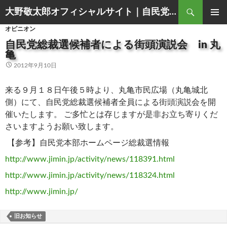
Search
大野敬太郎オフィシャルサイト｜自民党香川３区衆議院議員
SKIP
PRIMAR
オピニオン
TO
MENU
CONTENT
自民党総裁選候補者による街頭演説会 in 丸
亀
2012年9月10日
来る９月１８日午後５時より、丸亀市民広場（丸亀城北
側）にて、自民党総裁選候補者全員による街頭演説会を開
催いたします。 ご多忙とは存じますが是非お立ち寄りくだ
さいますようお願い致します。
【参考】自民党本部ホームページ総裁選情報
http://www.jimin.jp/activity/news/118391.html
http://www.jimin.jp/activity/news/118324.html
http://www.jimin.jp/
旧お知らせ