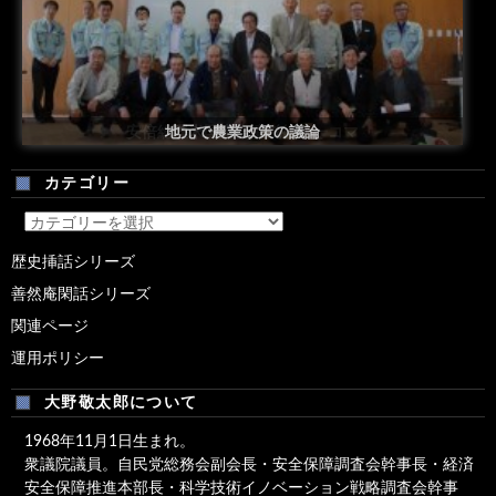
安倍総理米国議会演説後の一コマ
地元で農業政策の議論
カテゴリー
カ
テ
歴史挿話シリーズ
ゴ
善然庵閑話シリーズ
リ
ー
関連ページ
運用ポリシー
大野敬太郎について
1968年11月1日生まれ。
衆議院議員。自民党総務会副会長・安全保障調査会幹事長・経済
安全保障推進本部長・科学技術イノベーション戦略調査会幹事