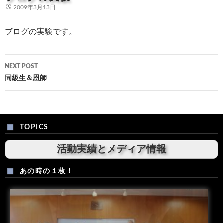
2009年3月13日
ブログの実験です。
Post
NEXT POST
navigation
同級生＆恩師
TOPICS
活動実績とメディア情報
あの時の１枚！