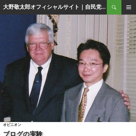
Search
大野敬太郎オフィシャルサイト｜自民党香川３区衆議院議員
SKIP
PRIMAR
TO
MENU
CONTENT
オピニオン
ブログの実験