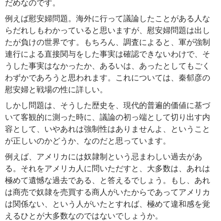
だめなのです。
例えば慰安婦問題。海外に行って議論したことがある人な
らだれしもわかっていると思いますが、慰安婦問題は出し
たが負けの世界です。もちろん、調査によると、軍が強制
連行による直接関与をした事実は確認できないわけで、そ
うした事実はなかったか、あるいは、あったとしてもごく
わずかであろうと思われます。これについては、秦郁彦の
慰安婦と戦場の性に詳しい。
しかし問題は、そうした歴史を、現代的普遍的価値に基づ
いて客観的に測った時に、議論の初っ端として切り出す内
容として、いやあれは強制性はありませんよ、ということ
が正しいのかどうか、なのだと思っています。
例えば、アメリカには奴隷制という忌まわしい過去があ
る。それをアメリカ人に問いただすと、大多数は、あれは
極めて遺憾な過去である、と答えるでしょう。もし、あれ
は商売で奴隷を売買する商人がいたからであってアメリカ
は関係ない、という人がいたとすれば、極めて違和感を覚
えるひとが大多数なのではないでしょうか。