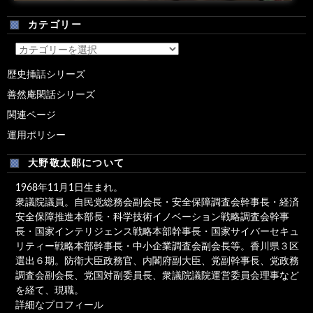
カテゴリー
カ
テ
歴史挿話シリーズ
ゴ
善然庵閑話シリーズ
リ
ー
関連ページ
運用ポリシー
大野敬太郎について
1968年11月1日生まれ。
衆議院議員。自民党総務会副会長・安全保障調査会幹事長・経済
安全保障推進本部長・科学技術イノベーション戦略調査会幹事
長・国家インテリジェンス戦略本部幹事長・国家サイバーセキュ
リティー戦略本部幹事長・中小企業調査会副会長等。香川県３区
選出６期。防衛大臣政務官、内閣府副大臣、党副幹事長、党政務
調査会副会長、党国対副委員長、衆議院議院運営委員会理事など
を経て、現職。
詳細なプロフィール