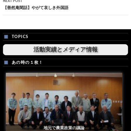
NEXT POST
【善然庵閑話】やがて哀しき外国語
TOPICS
活動実績とメディア情報
あの時の１枚！
安倍総理米国議会演説後の一コマ
地元で農業政策の議論