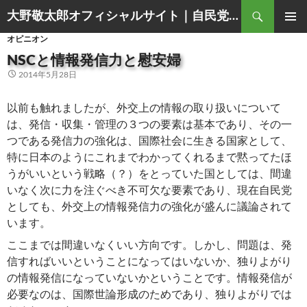
Search
大野敬太郎オフィシャルサイト｜自民党香川３区衆議院議員
SKIP
PRIMAR
オピニオン
TO
MENU
CONTENT
NSCと情報発信力と慰安婦
2014年5月28日
以前も触れましたが、外交上の情報の取り扱いについて
は、発信・収集・管理の３つの要素は基本であり、その一
つである発信力の強化は、国際社会に生きる国家として、
特に日本のようにこれまでわかってくれるまで黙ってたほ
うがいいという戦略（？）をとっていた国としては、間違
いなく次に力を注ぐべき不可欠な要素であり、現在自民党
としても、外交上の情報発信力の強化が盛んに議論されて
います。
ここまでは間違いなくいい方向です。しかし、問題は、発
信すればいいということになってはいないか、独りよがり
の情報発信になっていないかということです。情報発信が
必要なのは、国際世論形成のためであり、独りよがりでは