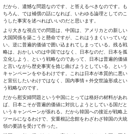
だから、遺憾な問題なのです、と答えるべきなのです。も
ちろん、では補償の話になれば、いわゆる論理としてのこ
うした事実を述べればいいのだと思います。
より大きな視点での問題は、中国は、アメリカとの新しい
大国関係を築こうと懸命ですが、これはうまくいっていな
い。逆に普遍的価値で囲い込まれてしまっている。残る戦
略は、おかしいのは中国ではなく、日本なのだ、日本を孤
立化しよう、という戦略なのであって、日本は普遍的価値
と言いながら歴史事実を捻じ曲げようとしている、という
キャンペーンをやるわけです。これは日本が本質的に悪い
と宣伝したいわけではなく、国内事情＋外交世論形成とい
う戦略なのです。
だから慰安婦問題という中国にとっては格好の材料があれ
ば、日本こそが普遍的価値に対抗しようとしている国だと
いうキャンペーンが張れる。だから韓国への接近が戦略上
ツールになるわけで、安重根記念館をわざわざ韓国の大統
領の要請を受けて作った。