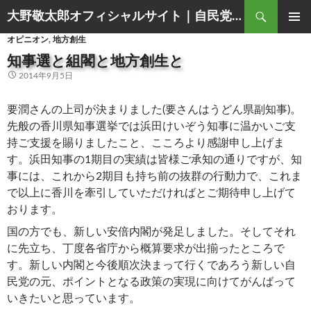
Search
大野敬太郎オフィシャルサイト｜自民党香川３区衆議院議員
SKIP
PRIMAR
オピニオン
,
地方創生
TO
MENU
CONTENT
知事選と組閣と地方創生と
2014年9月5日
要潤さんの上司が決まりました(要さんはうどん県副知事)。
先般の香川県知事選挙では浜田けいぞう知事に温かいご支
持ご支援を賜りましたこと、こころより感謝申し上げま
す。浜田知事の1期目の実績は皆様ご承知の通りですが、知
事には、これから2期目も持ち前の抜群の行動力で、これま
で以上に香川を牽引していただければとご期待申し上げて
おります。
国の方でも、新しい安倍内閣が発足しました。そしてそれ
に先立ち、丁度各省庁から概算要求が出揃ったところで
す。新しい内閣と今後順次決まって行くであろう新しい自
民党の元、ポイントとなる政策の実現に向けてがんばって
いきたいと思っています。