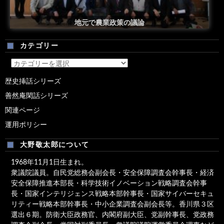
安倍総理米国議会演説後の一コマ
地元で農業政策の議論
カテゴリー
カ
テ
歴史挿話シリーズ
ゴ
善然庵閑話シリーズ
リ
ー
関連ページ
運用ポリシー
大野敬太郎について
1968年11月1日生まれ。
衆議院議員。自民党総務会副会長・安全保障調査会幹事長・経済
安全保障推進本部長・科学技術イノベーション戦略調査会幹事
長・国家インテリジェンス戦略本部幹事長・国家サイバーセキュ
リティー戦略本部幹事長・中小企業調査会副会長等。香川県３区
選出６期。防衛大臣政務官、内閣府副大臣、党副幹事長、党政務