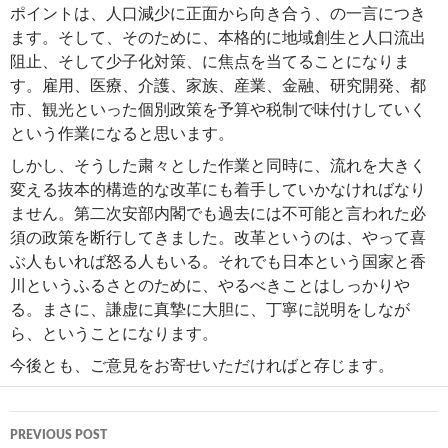
ポイントは、人口減少に正面から向き合う、の一言につき
ます。そして、そのために、本格的に地域創生と人口流出
阻止、そして少子化対策、に焦点を当てることになりま
す。雇用、医療、介護、家族、産業、金融、研究開発、都
市、観光といった個別政策を予算や税制で味付けしていく
という作業になると思います。
しかし、そうした粛々とした作業と同時に、流れを大きく
変える抜本的構造的な改革にも着手していかなければなり
ません。第二次安部内閣でも過去には不可能と言われた必
須の政策を断行してきました。改革というのは、やって喜
ぶ人もいれば怒る人もいる。それでも日本という国家と香
川というふるさとのために、やるべきことはしっかりや
る。まさに、謙虚に真摯に大胆に、丁寧に説明をしなが
ら、ということになります。
今後とも、ご意見をお寄せいただければと存じます。
Post
PREVIOUS POST