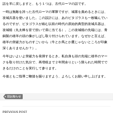
話を羊に戻しますと、もう１つは、古代ローマの話です。
一時は無敵を誇った古代ローマの軍隊ですが、城塞を責めるときには、
攻城兵器を使いました。この設計には、あのピタゴラスも一枚噛んでい
るのですが、ピタゴラスが絡む以前の時代の原始的典型的攻城兵器は、
攻城槌（丸太棒を皆で担いで扉に当てる）。この攻城槌の先端には、青
銅製の雄羊の頭の像がしばし取り付けられています。なぜかと言えば、
雄羊の突破力がものすごいから（牛とか馬とか鷹じゃないところが印象
深くありませんか？）。
今年はいよいよ突破力を発揮するとき。私自身も頭の先端に雄羊のマー
クを取り付けた気分で、再増税まで２年間余りという限られた時間でで
きるだけのことを実行して参ります。
今後ともご指導ご鞭撻を賜りますよう、よろしくお願い申し上げます。
旧お知らせ
Post
PREVIOUS POST