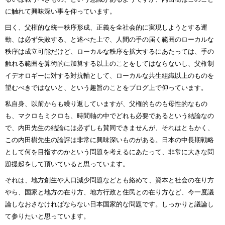
に触れて興味深い事を仰っています。
曰く、父権的な統一秩序形成、正義を全社会的に実現しようとする運
動、は必ず失敗する、と述べた上で、人間の手の届く範囲のローカルな
秩序は成立可能だけど、ローカルな秩序を拡大するにあたっては、手の
触れる範囲を算術的に加算する以上のことをしてはならないし、父権制
イデオロギーに対する対抗軸として、ローカルな共生組織以上のものを
望むべきではないと、という趣旨のことをブログ上で仰っています。
私自身、以前からも繰り返していますが、父権的ものも母性的なもの
も、マクロもミクロも、時間軸の中でどれも必要であるという結論なの
で、内田先生の結論には必ずしも賛同できませんが、それはともかく、
この内田樹先生の論評は非常に興味深いものがある。日本の中長期戦略
として何を目指すのかという問題を考えるにあたって、非常に大きな問
題提起をして頂いていると思っています。
それは、地方創生や人口減少問題などとも絡めて、資本と社会の在り方
やら、国家と地方の在り方、地方行政と住民との在り方など、今一度議
論しなおさなければならない日本国家的な問題です。しっかりと議論し
て参りたいと思っています。