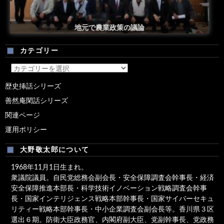
安倍総理米国議会演説後の一コマ
地元で農業政策の議論
カテゴリー
カ
テ
歴史挿話シリーズ
ゴ
善然庵閑話シリーズ
リ
ー
関連ページ
運用ポリシー
大野敬太郎について
1968年11月1日生まれ。
衆議院議員。自民党総務会副会長・安全保障調査会幹事長・経済
安全保障推進本部長・科学技術イノベーション戦略調査会幹事
長・国家インテリジェンス戦略本部幹事長・国家サイバーセキュ
リティー戦略本部幹事長・中小企業調査会副会長等。香川県３区
選出６期。防衛大臣政務官、内閣府副大臣、党副幹事長、党政務