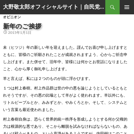
Search
大野敬太郎オフィシャルサイト｜自民党香川３区衆議院議員
SKIP
PRIMAR
オピニオン
TO
MENU
CONTENT
新年のご挨拶
2015年1月1日
未（ヒツジ）年の新しい年を迎えました。謹んでお喜び申し上げますと
ともに、皆様のご祈願されたことが成就されますよう、心からご祈念申
し上げます。また併せて、旧年中、皆様には何かとお世話になりました
こと、心から厚く御礼申し上げます。
羊と言えば、私には２つのものが頭に浮かびます。
１つは村上春樹。村上作品群は世の中の悪を論じようとしているともと
れそうですが、その悪の比喩として羊がよく使われます。羊以外にも、
リトルピープルとか、みみずとか、やみくろとか。そして、システムと
いう言葉も最近使われました。
村上春樹自身は、恐らく世界的統一秩序を形成しようとする何か父権的
力は根源的な悪であり、そこから離脱を試みなければならないもの、あ
るいは戦うべきもの、という意識があるようですが、内田樹はこのこと