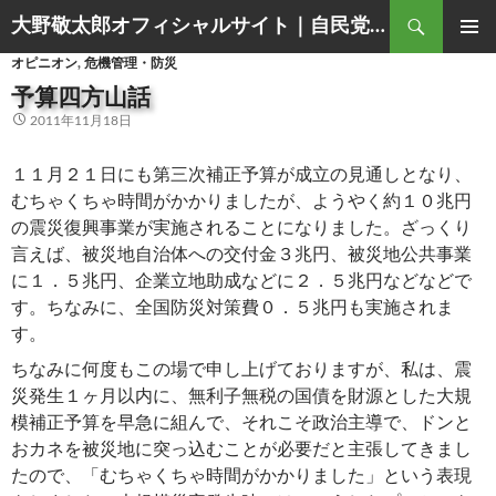
Search
大野敬太郎オフィシャルサイト｜自民党香川３区衆議院議員
SKIP
PRIMAR
オピニオン
,
危機管理・防災
TO
MENU
CONTENT
予算四方山話
2011年11月18日
１１月２１日にも第三次補正予算が成立の見通しとなり、
むちゃくちゃ時間がかかりましたが、ようやく約１０兆円
の震災復興事業が実施されることになりました。ざっくり
言えば、被災地自治体への交付金３兆円、被災地公共事業
に１．５兆円、企業立地助成などに２．５兆円などなどで
す。ちなみに、全国防災対策費０．５兆円も実施されま
す。
ちなみに何度もこの場で申し上げておりますが、私は、震
災発生１ヶ月以内に、無利子無税の国債を財源とした大規
模補正予算を早急に組んで、それこそ政治主導で、ドンと
おカネを被災地に突っ込むことが必要だと主張してきまし
たので、「むちゃくちゃ時間がかかりました」という表現