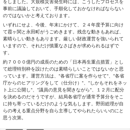
をしました。大規模災害発生時には、こうしたプロセスを
事前に議論しておいて、手順化しておかなければならない
のではないかと考えております。
いずれにせよ、今後、年末にかけて、２４年度予算に向け
て霞ヶ関と永田町がうごめきます。残念な動きもあれば、
素晴らしい動きもあります。厳しい財政運営を強いられて
いますので、それだけ慎重なさばきが求められるはずで
す。
約７０００億円の成長のための「日本再生重点措置」とし
て総理特別枠を設けたのは素晴らしいことではないかと思
っています。運営方法は、"各省庁に案を作らせて"、"各省
庁からのヒアリングをして（仕分け）"、"しかもそれをネッ
ト上に公開し"、"議員の意見を聞きながら"、１２月に配分
を決めるのだそうですが、結局各省庁が通常予算分をそこ
に持ち寄っているだけのような気もします。野田総理が自
らの考える重点分野を自ら主導してやられたらいいのにと
思う次第。