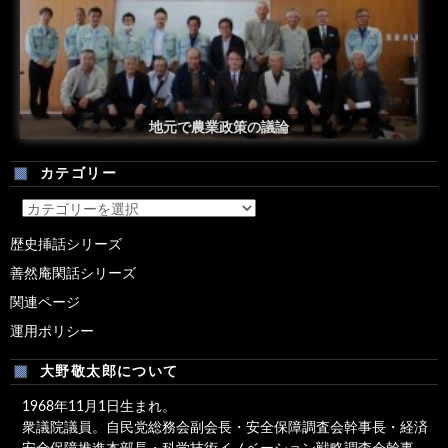
安倍総理米国議会演説後の一コマ
地元で農業政策の議論
カテゴリー
カ
テ
歴史挿話シリーズ
ゴ
善然庵閑話シリーズ
リ
ー
関連ページ
運用ポリシー
大野敬太郎について
1968年11月1日生まれ。
衆議院議員。自民党総務会副会長・安全保障調査会幹事長・経済