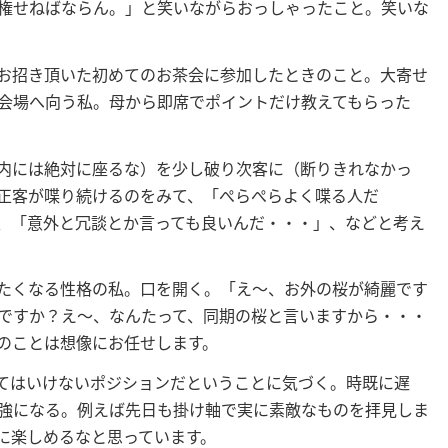
権せねばならん。」と笑いながらおっしゃったこと。笑いな
お招き頂いた初めてのお茶会に参加したときのこと。大寄せ
会場へ向う私。母から即席でポイントだけ教えてもらった
内には絶対に座るな）を少し破り次客に（断りきれなかっ
正客が喋り続けるのをみて、「ぺらぺらよく喋る人だ
、「意外と冗談とか言っても良いんだ・・・」、などと考え
たくなる性格の私。口を開く。「え〜、お外の桜が綺麗です
ですか？え〜、なんたって、同期の桜と言いますから・・・
のことは想像にお任せします。
てはいけないポジションだということに気づく。時既に遅
強になる。例えば先日も掛け軸で実に素敵なものを拝見しま
に楽しめるなと思っています。