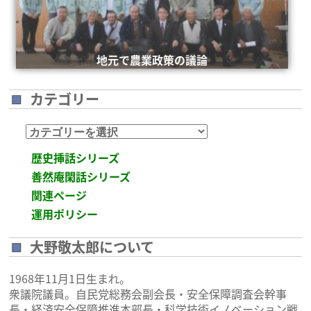
安倍総理米国議会演説後の一コマ
地元で農業政策の議論
カテゴリー
カ
テ
歴史挿話シリーズ
ゴ
善然庵閑話シリーズ
リ
関連ページ
ー
運用ポリシー
大野敬太郎について
1968年11月1日生まれ。
衆議院議員。自民党総務会副会長・安全保障調査会幹事
長・経済安全保障推進本部長・科学技術イノベーション戦