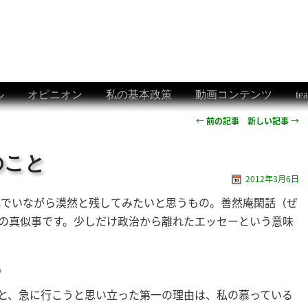
ル
オピニオン
私の基本政策
動画コンテンツ
t
←
前の記事
新しい記事
→
のこと
2012年3月6日
でいながら漠然と残してみたいと思うもの。善然庵閑話（ぜ
の真似事です。少しだけ政治から離れたエッセーという意味
。
と、急に行こうと思い立った第一の理由は、私の慕っている