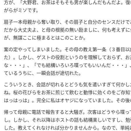
方が、「大野君、お茶はそもそも男が楽しんだもんだよ。復
がらがミソです。
扇子一本母親から奪い取り、その扇子と自分のセンスだけで
だから大丈夫よ、と母の根拠の無い励ましに、何も考えずに
が、無謀ここに極まるとはこのことか。
案の定やってしまいました。その母の教え第一条（３番目以
た）。しかし、ゲストの役割というのを理解しておらず、お
な・・・」、「でも結構いろいろ喋ってもいいんだ・・・」
ているうちに、一瞬会話が途切れた。
こういうとき、会話が切れるとどうも気を遣いすぎて何かし
ね。桜の花びらをお茶に煎じて飲むと動悸に効くのをご存知
はっはっは」。完全に私はオヤジになっていました。その後
帰って母親に電話で報告すると大騒ぎ。次客はどうやら喋っ
し。しかし、それ以降はホストの話も結構楽しいですし、勉
した。教えてくれなければ分かりませんから。なので、単純