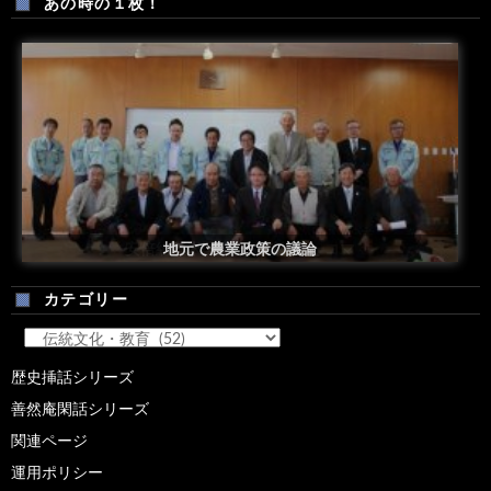
あの時の１枚！
安倍総理米国議会演説後の一コマ
地元で農業政策の議論
カテゴリー
カ
テ
歴史挿話シリーズ
ゴ
善然庵閑話シリーズ
リ
ー
関連ページ
運用ポリシー