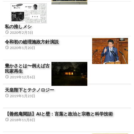
私の推しメシ
2020年2月5日
令和初の総理施政方針演説
2020年1月20日
豊かさとは〜例えば古
民家再生
2019年12月6日
天皇陛下とテクノロジー
2019年1月23日
【善然庵閑話】AIと壁：言葉と政治と宗教と科学技術
2018年11月8日