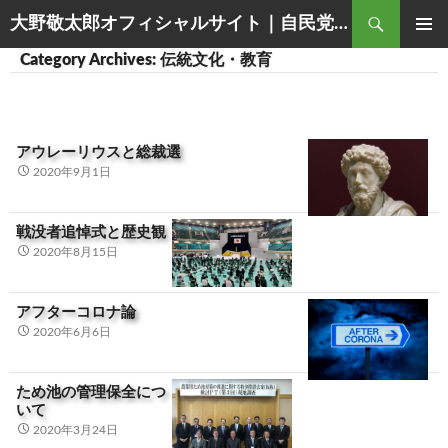
Search
大野敬太郎オフィシャルサイト｜自民党香川３区衆議院議員
SKIP
PRIMAR
Category Archives: 伝統文化・教育
TO
MENU
CONTENT
アウレーリウスと総裁選
2020年9月1日
戦没者追悼式と歴史観
2020年8月15日
アフターコロナ論
2020年6月6日
ため池の管理保全につ
いて
2020年3月24日