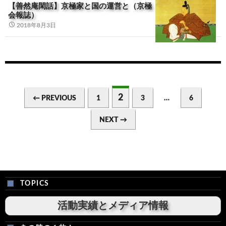
【善然庵閑話】京極家と国の運営と（京極
会報誌）
2018年8月3日
Posts
navigation
2
← PREVIOUS
1
3
…
6
NEXT →
TOPICS
活動実績とメディア情報