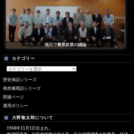
安倍総理米国議会演説後の一コマ
地元で農業政策の議論
カテゴリー
カ
テ
歴史挿話シリーズ
ゴ
善然庵閑話シリーズ
リ
ー
関連ページ
運用ポリシー
大野敬太郎について
1968年11月1日生まれ。