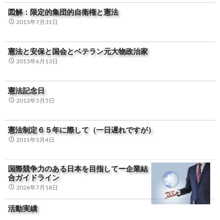
図解：限定的集団的自衛権と憲法
2015年7月31日
憲法と安保と国会とベテラン元大物政治家
2015年6月13日
憲法記念日
2012年5月5日
憲法制定６５年に際して（一日遅れですが）
2011年5月4日
国際競争力のある日本を目指してー企業結
合ガイドライン
2026年7月18日
活動実績