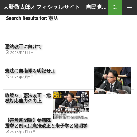
Search
大野敬太郎オフィシャルサイト｜自民党香川３区衆議院議員
SKIP
PRIMAR
Search Results for: 憲法
TO
MENU
CONTENT
憲法改正に向けて
2026年5月1日
憲法に自衛隊を明記せよ
2025年6月5日
政策６）憲法改正・危
機対応能力の向上
【善然庵閑話】参議院
選挙と例えば憲法改正と朱子学と陽明学
2016年7月14日