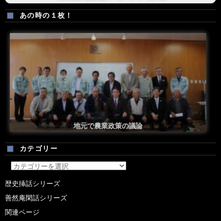
あの時の１枚！
安倍総理米国議会演説後の一コマ
地元で農業政策の議論
カテゴリー
カ
テ
歴史挿話シリーズ
ゴ
善然庵閑話シリーズ
リ
ー
関連ページ