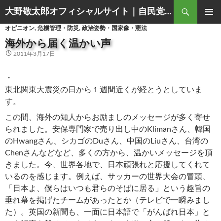
Search
大野敬太郎オフィシャルサイト｜自民党香川３区衆議院議員
SKIP
PRIMAR
オピニオン
,
危機管理・防災
,
政治姿勢・国家像・憲法
TO
MENU
CONTENT
海外から届く温かい声
2011年3月17日
・
東北関東大震災の日から１週間近くが経とうとしていま
す。
この間、海外の知人からお励ましのメッセージが多く寄せ
られました。安保専門家で売り出し中のKlimanさん、韓国
のHwangさん、シカゴのDuさん、中国のLiuさん、台湾の
Chenさんなどなど、多くの方から、温かいメッセージを頂
きました。今、世界各地で、日本頑張れと応援してくれて
いるのを感じます。例えば、サッカーの世界大会の冒頭、
「日本よ、僕らはいつも君らのそばに居る」という趣旨の
垂れ幕を掲げたチームがあったとか（テレビで一瞬みまし
た）。英国の新聞も、一面に日本語で「がんばれ日本」と