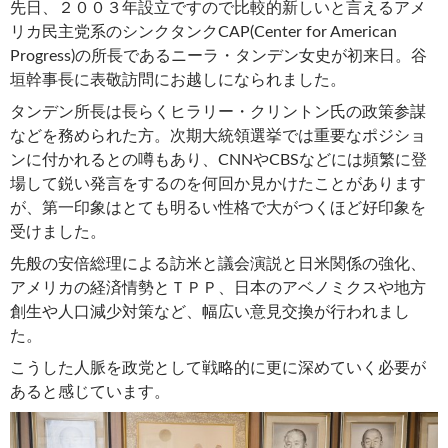
先日、２００３年設立ですので比較的新しいと言えるアメ
リカ民主党系のシンクタンクCAP(Center for American
Progress)の所長であるニーラ・タンデン女史が初来日。谷
垣幹事長に表敬訪問にお越しになられました。
タンデン所長は長らくヒラリー・クリントン氏の政策参謀
などを務められた方。次期大統領選挙では重要なポジショ
ンに付かれるとの噂もあり、CNNやCBSなどには頻繁に登
場して鋭い発言をするのを何回か見かけたことがあります
が、第一印象はとても明るい性格で大がつくほど好印象を
受けました。
先般の安倍総理による訪米と議会演説と日米関係の強化、
アメリカの経済情勢とＴＰＰ、日本のアベノミクスや地方
創生や人口減少対策など、幅広い意見交換が行われまし
た。
こうした人脈を政党として戦略的に更に深めていく必要が
あると感じています。