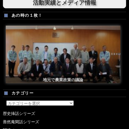
活動実績とメディア情報
あの時の１枚！
安倍総理米国議会演説後の一コマ
地元で農業政策の議論
カテゴリー
カ
テ
歴史挿話シリーズ
ゴ
善然庵閑話シリーズ
リ