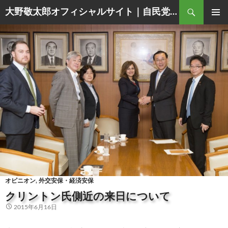
Search
大野敬太郎オフィシャルサイト｜自民党香川３区衆議院議員
SKIP
PRIMAR
TO
MENU
CONTENT
オピニオン
,
外交安保・経済安保
クリントン氏側近の来日について
2015年6月16日