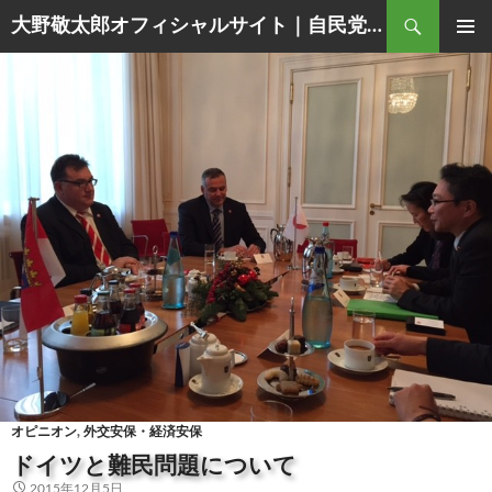
Search
大野敬太郎オフィシャルサイト｜自民党香川３区衆議院議員
SKIP
PRIMAR
TO
MENU
CONTENT
オピニオン
,
外交安保・経済安保
ドイツと難民問題について
2015年12月5日