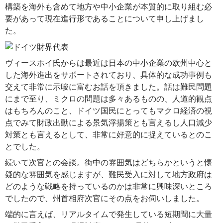
構築を海外も含めて地方や中小企業が本質的に取り組む必
要があって現在進行形であることについて申し上げまし
た。
ヴィースホイ氏からは最近は日本の中小企業の欧州中心と
した海外進出をサポートされており、具体的な成功事例も
交えて非常に示唆に富むお話を頂きました。話は難民問題
にまで至り、ミクロの問題は多々あるものの、人道的観点
はもちろんのこと、ドイツ国民にとってもマクロ経済の視
点でみて財政出動による景気浮揚策とも言えるし人口減少
対策とも言えるとして、非常に好意的に捉えているとのこ
とでした。
続いて次官との会談。街中の雰囲気はどちらかというと懐
疑的な雰囲気を感じますが、難民受入に対して地方政府は
どのような戦略を持っているのかは非常に興味深いところ
でしたので、州首相府次官にその点をお伺いしました。
端的に言えば、リアルタイムで発生している短期間に大量