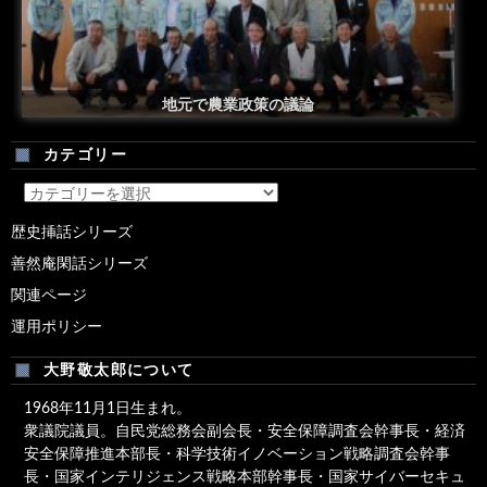
安倍総理米国議会演説後の一コマ
地元で農業政策の議論
カテゴリー
カ
テ
歴史挿話シリーズ
ゴ
善然庵閑話シリーズ
リ
ー
関連ページ
運用ポリシー
大野敬太郎について
1968年11月1日生まれ。
衆議院議員。自民党総務会副会長・安全保障調査会幹事長・経済
安全保障推進本部長・科学技術イノベーション戦略調査会幹事
長・国家インテリジェンス戦略本部幹事長・国家サイバーセキュ