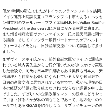
僅か7時間の滞在でしたがドイツのフランクフルトを訪問。
ドイツ連邦上院議長兼（フランクフルト市のある）ヘッセ
ン州首相のフォルカー・ブフィエ氏(H.E. Mr. Volker Bouffier,
President of the Bundesrat)にお目にかかる幸運に恵まれ、
また州首相府次官ヴァインマイスター氏と難民問題に関す
る議論、そしてメッツラー銀行パートナーのゲアハルト・
ヴィースホイ氏とは、日独産業交流について議論して参り
ました。
まずヴィースホイ氏から。前外務副大臣でドイツに通暁さ
れている城内実先生からご紹介頂いたのがきっかけで実現
した会談で、同氏は日本滞在経験もあり奥様も日本人、安
倍総理とも何度かお会いになられている大変な知日派で、
日独の産業交流に尽力されている方です。私から現在の日
本の経済の問題と取り組まなければならない課題を申し上
げました。ずばり中小企業政策をマクロの観点にどうやっ
て引き上げるのかが私の関心ごとであって、地方創生のツ
ールでもあるRESASを紹介しつつ、サプライチェーンの再