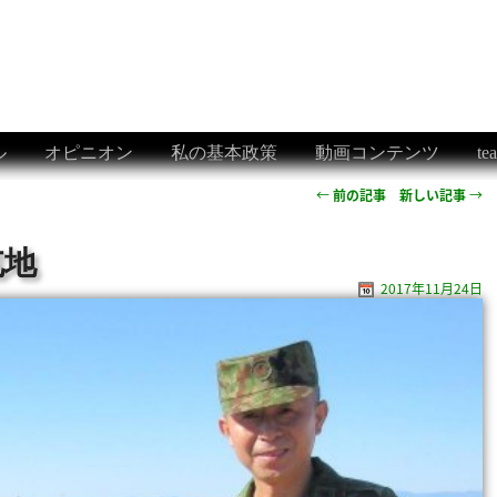
ル
オピニオン
私の基本政策
動画コンテンツ
t
←
前の記事
新しい記事
→
屯地
2017年11月24日