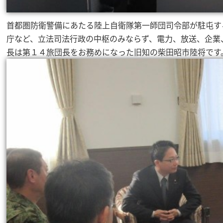
首都圏防衛警備にあたる陸上自衛隊第一師団司令部が駐屯す
庁など、立法司法行政の中枢のみならず、電力、放送、企業
長は第１４旅団長をお務めになった旧知の柴田昭市陸将です