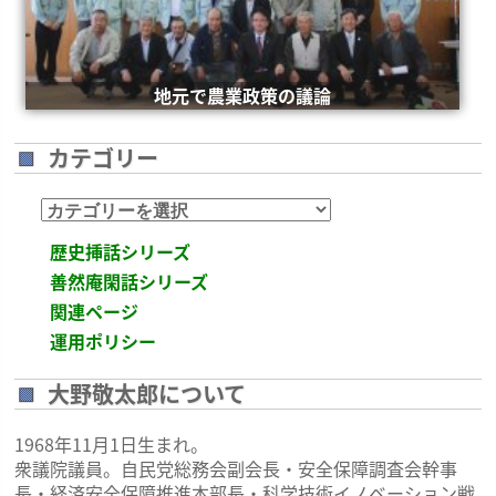
地元で農業政策の議論
カテゴリー
カ
テ
歴史挿話シリーズ
ゴ
善然庵閑話シリーズ
リ
関連ページ
ー
運用ポリシー
大野敬太郎について
1968年11月1日生まれ。
衆議院議員。自民党総務会副会長・安全保障調査会幹事
長・経済安全保障推進本部長・科学技術イノベーション戦