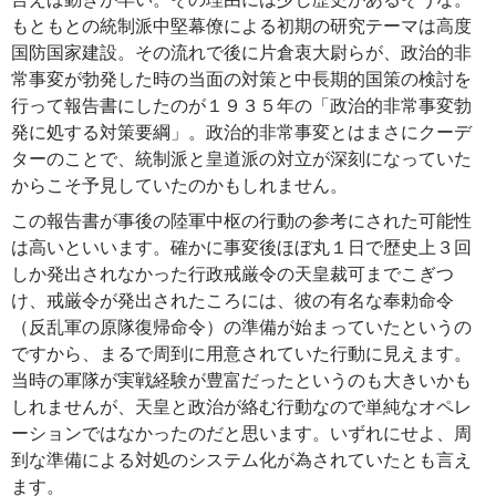
もともとの統制派中堅幕僚による初期の研究テーマは高度
国防国家建設。その流れで後に片倉衷大尉らが、政治的非
常事変が勃発した時の当面の対策と中長期的国策の検討を
行って報告書にしたのが１９３５年の「政治的非常事変勃
発に処する対策要綱」。政治的非常事変とはまさにクーデ
ターのことで、統制派と皇道派の対立が深刻になっていた
からこそ予見していたのかもしれません。
この報告書が事後の陸軍中枢の行動の参考にされた可能性
は高いといいます。確かに事変後ほぼ丸１日で歴史上３回
しか発出されなかった行政戒厳令の天皇裁可までこぎつ
け、戒厳令が発出されたころには、彼の有名な奉勅命令
（反乱軍の原隊復帰命令）の準備が始まっていたというの
ですから、まるで周到に用意されていた行動に見えます。
当時の軍隊が実戦経験が豊富だったというのも大きいかも
しれませんが、天皇と政治が絡む行動なので単純なオペレ
ーションではなかったのだと思います。いずれにせよ、周
到な準備による対処のシステム化が為されていたとも言え
ます。