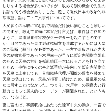
しりをする場合が多いのですが、改めて別の機会で先生の
お話を伺う機会がありました。題して近代日本の政治的非
常事態。話は二・二六事件についてです。
大変多くの示唆に富む話で結論だけ掻い摘むことも難しい
のですが、敢えて冒頭に本旨だけ言えば、事件はご存知の
ように、皇道派青年将校がクーデターを起こすものです
が、目的であった皇道派政権樹立を達成するためには天皇
のご聖断（裁可）が必要であった。一方で暗殺された内大
臣の秘書官長であった木戸幸一が早々に暫定内閣樹立阻止
のために天皇の方針を叛乱鎮圧一本に絞ることを打ち立て
たため、事後に多くの皇道派重鎮が参内して暫定内閣樹立
を天皇に上奏しても、首相臨時代理が閣僚の辞表を纏めて
天皇に提出しても、天皇が拒否し続けたため、反乱軍の成
功に帰すことはなかった。つまり、木戸幸一の洞察力と行
動力によって属人的にクーデターが回避された、というも
の。なるほど。
更に言えば、事態収拾にあたった陸軍中央の動き。一言で
言えば動きが早い。その理由には少し歴史があるそうな。