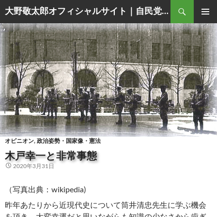
Search
大野敬太郎オフィシャルサイト｜自民党香川３区衆議院議員
SKIP
PRIMAR
TO
MENU
CONTENT
オピニオン
,
政治姿勢・国家像・憲法
木戸幸一と非常事態
2020年3月31日
（写真出典：wikipedia)
昨年あたりから近現代史について筒井清忠先生に学ぶ機会
を頂き、大変幸運だと思いながらも知識の少なさから歯ぎ