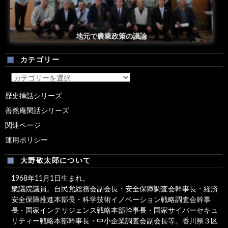
安倍総理米国議会演説後の一コマ
地元で農業政策の議論
カテゴリー
カ
テ
歴史挿話シリーズ
ゴ
善然庵閑話シリーズ
リ
ー
関連ページ
運用ポリシー
大野敬太郎について
1968年11月1日生まれ。
衆議院議員。自民党総務会副会長・安全保障調査会幹事長・経済
安全保障推進本部長・科学技術イノベーション戦略調査会幹事
長・国家インテリジェンス戦略本部幹事長・国家サイバーセキュ
リティー戦略本部幹事長・中小企業調査会副会長等。香川県３区