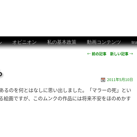
ル
オピニオン
私の基本政策
動画コンテンツ
t
←
前の記事
新しい記事
→
ら
2011年5月10日
あるのを何とはなしに思い出しました。「マラーの死」とい
る絵画ですが、このムンクの作品には将来不安をほのめかす