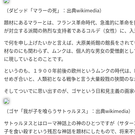
（ダビッド「マラーの死」：出典wikimedia）
題材にあるマラーとは、フランス革命時代、急進的に革命を
が対立する派閥の熱烈な支持者であるコルデ（女性）に、入
で何を申し上げたいかと言えば、大原美術館の館長をされて
材なのにも関わらず、ムンクは、個人的な男女の愛憎劇とし
に現しているとのことです。
というのも、１９００年前後の欧州というムンクの時代は、
せめぎ合いと、人類初となる戦争と言う大量殺戮の狭間のな
そしてついでに思い出すのが、ゴヤという日和見主義の画家
（ゴヤ「我が子を喰らうサトゥルヌス」：出典wikimedia）
サトゥルヌスとはローマ神話上の神のひとつですが（サター
子を食い殺すという残忍な神話を題材にしたもので、将来不