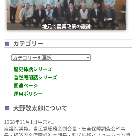
安倍総理米国議会演説後の一コマ
地元で農業政策の議論
カテゴリー
カ
テ
歴史挿話シリーズ
ゴ
善然庵閑話シリーズ
リ
関連ページ
ー
運用ポリシー
大野敬太郎について
1968年11月1日生まれ。
衆議院議員。自民党総務会副会長・安全保障調査会幹事
長・経済安全保障推進本部長・科学技術イノベーション戦