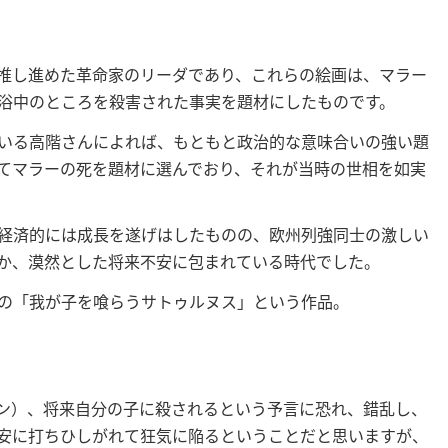
推し進めた革命家のリーダであり、これらの絵画は、マラー
浴中のところを殺害された事実を題材にしたものです。
いる高階さんによれば、もともと政治的な意味合いの強い題
てマラーの死を題材に選んでおり、それが当時の世相を如実
経済的には成長を遂げはしたものの、欧州列強同士の激しい
か、漠然とした将来不安に包まれている時代でした。
の「我が子を喰らうサトゥルヌス」という作品。
ン）、将来自分の子に殺されるという予言に恐れ、錯乱し、
安に打ちひしがれて狂気に陥るということだと思いますが、