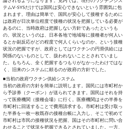
論されるようになります。党内では、現行のワクチンシス
テムV-SYSだけでは国民は安心できないという雰囲気に包
まれます。理由は簡単で、国民が安心して接種するために
は政府が日次単位程度で接種の状況を把握している必要が
あるのに、当時政府は把握しない方針であったというも
の。状況というのは、日本各地で地域毎に接種者が何人い
るとか副反応がどの程度で何人くらいなのか、という接種
状況の把握ですが、政府としてはワクチンの円滑供給には
関係のないものとして、扱われないこととされていまし
た。もちろん、全く把握するつもりがなかったわけではな
く、旧来のシステムに頼るのが政府の方針でした。
■当初の政府ワクチン供給システム
当初の政府の方針を簡単に説明します。国民には市町村か
ら予診券（クーポン）が送られてきます。国民はそれを持
って医療機関（接種会場）に行く。医療機関はその半券を
市町村に回送することで費用請求する。市町村は受け取っ
た半券を一枚一枚既存の接種台帳に入力し、そこで初めて
市町村は市民の接種状況を把握、国はその市町村に問い合
わせることで状況を把握できるとされていました。一方、