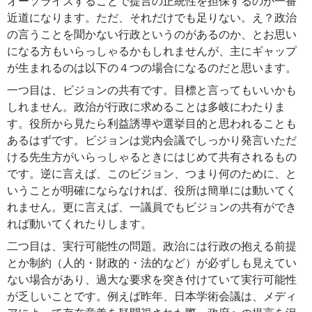
オーソライズすることで提言の正統性を担保するのが一番
近道になります。ただ、それだけでも足りない。え？政治
の言うことを聞かない行政というのがあるのか、とお思い
になる方もいらっしゃるかもしれませんが、主にギャップ
が生まれるのは以下の４つの場合になるのだと思います。
一つ目は、ビジョンの共有です。目標と言ってもいいかも
しれません。政治が行政に求めることは多岐にわたりま
す。役所から見たら利益誘導や選挙目的と思われることも
あるはずです。ビジョンは党内会議でしっかり発言いただ
ける先生方がいらっしゃるときにはじめて共有されるもの
です。逆に言えば、このビジョン、つまり何のために、と
いうことが明確にならなければ、役所は簡単には動いてく
れません。更に言えば、一議員でもビジョンの共有ができ
れば動いてくれたりします。
二つ目は、実行可能性の問題。政治には行政の抱える前提
とか制約（人的・財政的・法的など）が必ずしも見えてい
ない場合があり、過大な要求を突き付けていて実行可能性
が乏しいことです。例えば昨年、日本学術会議は、メディ