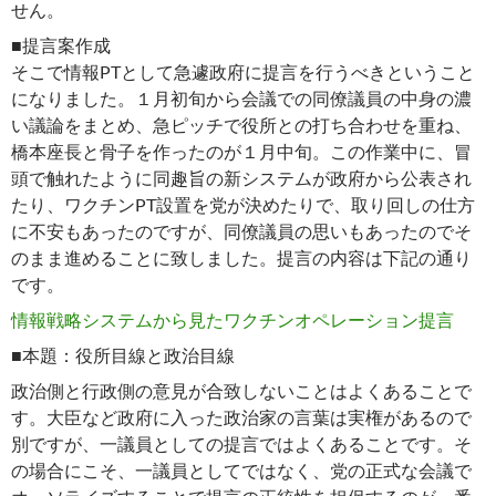
せん。
■提言案作成
そこで情報PTとして急遽政府に提言を行うべきということ
になりました。１月初旬から会議での同僚議員の中身の濃
い議論をまとめ、急ピッチで役所との打ち合わせを重ね、
橋本座長と骨子を作ったのが１月中旬。この作業中に、冒
頭で触れたように同趣旨の新システムが政府から公表され
たり、ワクチンPT設置を党が決めたりで、取り回しの仕方
に不安もあったのですが、同僚議員の思いもあったのでそ
のまま進めることに致しました。提言の内容は下記の通り
です。
情報戦略システムから見たワクチンオペレーション提言
■本題：役所目線と政治目線
政治側と行政側の意見が合致しないことはよくあることで
す。大臣など政府に入った政治家の言葉は実権があるので
別ですが、一議員としての提言ではよくあることです。そ
の場合にこそ、一議員としてではなく、党の正式な会議で