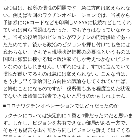
四つ目は、役所の慣性の問題です。急に方向は変えられな
い。例えば今回のワクチンオペレーションでは、当初から
予診券にQRコードなどを印刷しV-SYSに接続などしてくれ
ていれば何ら問題はなかった。でもそうはなっていなかっ
た。当初の役所側のビジョンがワクチンの円滑供給であっ
たためです。後から政治のビジョンを押し付けても急には
変わらない。そもそも現場状況把握の必要性というものは
国民に頻繁に接する我々政治家でしか考えつかないビジョ
ンなのかもしれません。いずれにせよ、すでに進んでいて
慣性が働いてるものは急には変えられない。こんな時は、
もう少し早く政治側と方向性の議論をしてくれていれば、
と悔むことになるのですが、役所側もある程度進めた状況
でないと政治側に報告できないと思うのかもしれません。
■コロナワクチンオペレーションではどうだったのか
ワクチンについては決定的に１番と4番だったのだと思いま
す。しかし、ビジョンを共有できない部局がある一方で、
そもそも提言を出す前から同じビジョンを訴えて出てくる