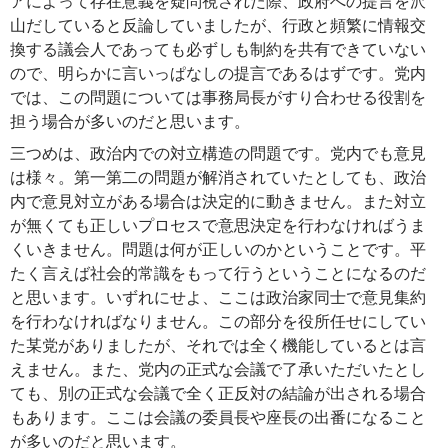
アによって存在意義を疑問視された際、政府への提言を沢
山だしていると反論していましたが、行政と頻繁に情報交
換する議会人であっても必ずしも制約を共有できていない
ので、明らかに言いっぱなしの提言であるはずです。党内
では、この問題については事務局長がすり合わせる役割を
担う場合が多いのだと思います。
三つめは、政治内での対立構造の問題です。党内でも意見
は様々。第一第二の問題が解消されていたとしても、政治
内で意見対立がある場合は決定的に動きません。また対立
が無くても正しいプロセスで意思決定を行わなければうま
くいきません。問題は何が正しいのかということです。平
たく言えば社会的常識をもって行うということになるのだ
と思います。いずれにせよ、ここは政治家同士で意見集約
を行わなければなりません。この部分を役所任せにしてい
た某党がありましたが、それでは全く機能しているとは言
えません。また、党内の正式な会議で了承いただいたとし
ても、別の正式な会議で全く正反対の結論が出される場合
もあります。ここは会議の委員長や座長の出番になること
が多いのだと思います。