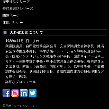
歴史挿話シリーズ
ゴ
善然庵閑話シリーズ
リ
ー
関連ページ
運用ポリシー
大野敬太郎について
1968年11月1日生まれ。
衆議院議員。自民党総務会副会長・安全保障調査会幹事長・経済
安全保障推進本部長・科学技術イノベーション戦略調査会幹事
長・国家インテリジェンス戦略本部幹事長・国家サイバーセキュ
リティー戦略本部幹事長・中小企業調査会副会長等。香川県３区
選出６期。防衛大臣政務官、内閣府副大臣、党副幹事長、党政務
調査会副会長、党国対副委員長、衆議院議院運営委員会理事など
を経て、現職。
詳細なプロフィール
運用ポリシーについて