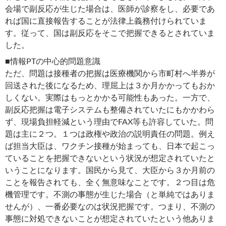
会場で副反応が生じた場合は、医師が診察をし、必要であ
れば国に直接報告することが法律上義務付けられていま
す。従って、国は副反応をそこで把握できるとされていま
した。
■情報PTの中心的問題意識
ただ、問題は接種者の把握は医療機関から市町村へ半券が
回送された後になるため、理屈上は３か月かかってもおか
しくない。実際はもっとかかる可能性もあった。一方で、
副反応把握は電子システムも整備されていたにもかかわら
ず、現場負担軽減という理由でFAX等も許容していた。問
題は主に２つ。１つは政権や政治の説明責任の問題。例え
ば担当大臣は、ワクチン接種が始まっても、日本で起こっ
ていることを把握できないという状況が想定されていたと
いうことになります。国民から見て、大臣から３か月前の
ことを報告されても、全く無意味なことです。２つ目は危
機管理です。不測の事態が生じた場合（と単純ではありま
せんが）、一番必要なのは状況把握です。つまり、不測の
事態に対処できないことが想定されていたという他ありま