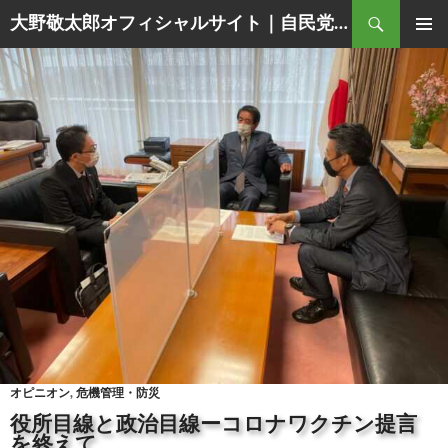
Search
大野敬太郎オフィシャルサイト｜自民党香川３区衆議院議員
SKIP
PRIMAR
TO
MENU
CONTENT
オピニオン
,
危機管理・防災
役所目線と政治目線ーコロナワクチン提言
を終えて