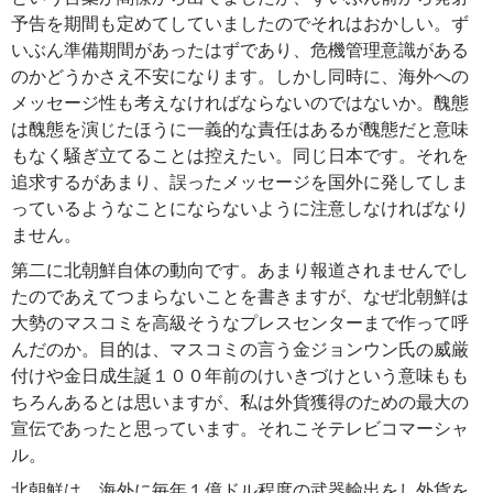
予告を期間も定めてしていましたのでそれはおかしい。ず
いぶん準備期間があったはずであり、危機管理意識がある
のかどうかさえ不安になります。しかし同時に、海外への
メッセージ性も考えなければならないのではないか。醜態
は醜態を演じたほうに一義的な責任はあるが醜態だと意味
もなく騒ぎ立てることは控えたい。同じ日本です。それを
追求するがあまり、誤ったメッセージを国外に発してしま
っているようなことにならないように注意しなければなり
ません。
第二に北朝鮮自体の動向です。あまり報道されませんでし
たのであえてつまらないことを書きますが、なぜ北朝鮮は
大勢のマスコミを高級そうなプレスセンターまで作って呼
んだのか。目的は、マスコミの言う金ジョンウン氏の威厳
付けや金日成生誕１００年前のけいきづけという意味もも
ちろんあるとは思いますが、私は外貨獲得のための最大の
宣伝であったと思っています。それこそテレビコマーシャ
ル。
北朝鮮は、海外に毎年１億ドル程度の武器輸出をし外貨を