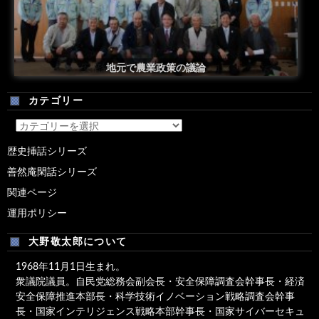
安倍総理米国議会演説後の一コマ
地元で農業政策の議論
カテゴリー
カ
テ
歴史挿話シリーズ
ゴ
善然庵閑話シリーズ
リ
ー
関連ページ
運用ポリシー
大野敬太郎について
1968年11月1日生まれ。
衆議院議員。自民党総務会副会長・安全保障調査会幹事長・経済
安全保障推進本部長・科学技術イノベーション戦略調査会幹事
長・国家インテリジェンス戦略本部幹事長・国家サイバーセキュ