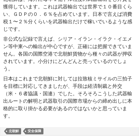
獲得しています。これは武器輸出では世界で１０番目くら
い、ＧＤＰの０．６％を占めています。日本で言えば消費
税１〜２％分くらいを武器輸出だけで稼いでいるような感
じです。
非公式な記録で言えば、シリア・イラン・イラク・イエメ
ン等中東への輸出が中心ですが、正確には把握できていま
せん。各国の国際空港で北朝鮮貨物から種々の武器が押収
されています。小分けにどんどんと売っているのでしょ
う。
日本はこれまで北朝鮮に対しては拉致核ミサイルの三拍子
を目標に対応してきましたが、手段は経済制裁と外交
（米・６者協議・国連）でした。そろそろこうした武器輸
出ルートの解明と武器取引の国際市場からの締め出しに本
格的に取り掛かる必要があるのではないかと思っていま
す。
北朝鮮
安全保障