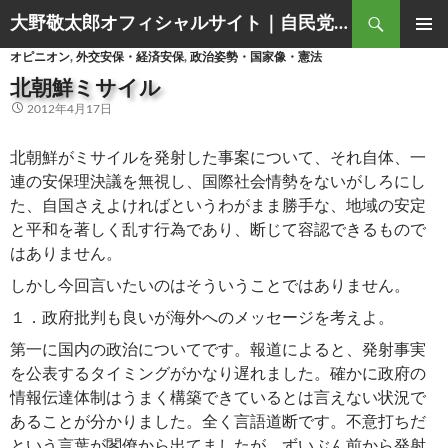
Search
大野敬太郎オフィシャルサイト｜自民党香川３区衆議院議員
SKIP
PRIMAR
オピニオン
,
外交安保・経済安保
,
政治姿勢・国家像・憲法
TO
MENU
CONTENT
北朝鮮ミサイル
2012年4月17日
北朝鮮がミサイルを発射した事案について、それ自体、一
連の安保理決議を無視し、国際社会情勢をないがしろにし
た、自国さえよければというわがまま勝手な、地域の安定
と平和を著しく乱す行為であり、断じて容認できるもので
はありません。
しかし今回言いたいのはそういうことではありません。
１．政府批判も良いが海外へのメッセージを考えよ。
第一に国内の政治についてです。報道によると、発射事実
を公表するタイミングがかなり遅れました。確かに政府の
情報伝達体制はうまく構築できているとは言えない状況で
あることが分かりました。全く言語道断です。不意打ちだ
という言葉が閣僚から出てましたが、ずいぶん前から発射