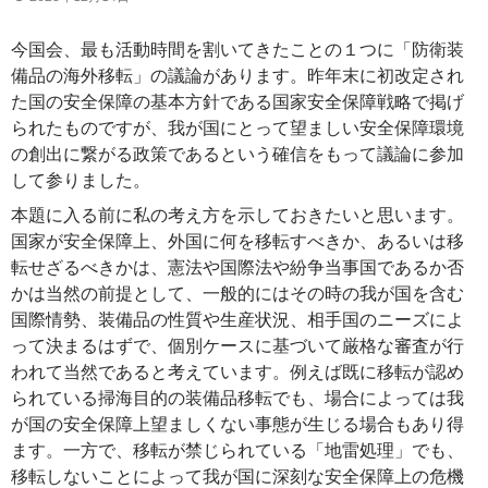
今国会、最も活動時間を割いてきたことの１つに「防衛装
備品の海外移転」の議論があります。昨年末に初改定され
た国の安全保障の基本方針である国家安全保障戦略で掲げ
られたものですが、我が国にとって望ましい安全保障環境
の創出に繋がる政策であるという確信をもって議論に参加
して参りました。
本題に入る前に私の考え方を示しておきたいと思います。
国家が安全保障上、外国に何を移転すべきか、あるいは移
転せざるべきかは、憲法や国際法や紛争当事国であるか否
かは当然の前提として、一般的にはその時の我が国を含む
国際情勢、装備品の性質や生産状況、相手国のニーズによ
って決まるはずで、個別ケースに基づいて厳格な審査が行
われて当然であると考えています。例えば既に移転が認め
られている掃海目的の装備品移転でも、場合によっては我
が国の安全保障上望ましくない事態が生じる場合もあり得
ます。一方で、移転が禁じられている「地雷処理」でも、
移転しないことによって我が国に深刻な安全保障上の危機