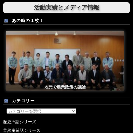
活動実績とメディア情報
あの時の１枚！
安倍総理米国議会演説後の一コマ
地元で農業政策の議論
カテゴリー
カ
テ
歴史挿話シリーズ
ゴ
善然庵閑話シリーズ
リ