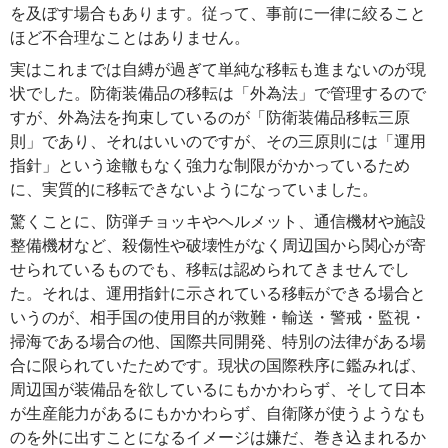
を及ぼす場合もあります。従って、事前に一律に絞ること
ほど不合理なことはありません。
実はこれまでは自縛が過ぎて単純な移転も進まないのが現
状でした。防衛装備品の移転は「外為法」で管理するので
すが、外為法を拘束しているのが「防衛装備品移転三原
則」であり、それはいいのですが、その三原則には「運用
指針」という途轍もなく強力な制限がかかっているため
に、実質的に移転できないようになっていました。
驚くことに、防弾チョッキやヘルメット、通信機材や施設
整備機材など、殺傷性や破壊性がなく周辺国から関心が寄
せられているものでも、移転は認められてきませんでし
た。それは、運用指針に示されている移転ができる場合と
いうのが、相手国の使用目的が救難・輸送・警戒・監視・
掃海である場合の他、国際共同開発、特別の法律がある場
合に限られていたためです。現状の国際秩序に鑑みれば、
周辺国が装備品を欲しているにもかかわらず、そして日本
が生産能力があるにもかかわらず、自衛隊が使うようなも
のを外に出すことになるイメージは嫌だ、巻き込まれるか