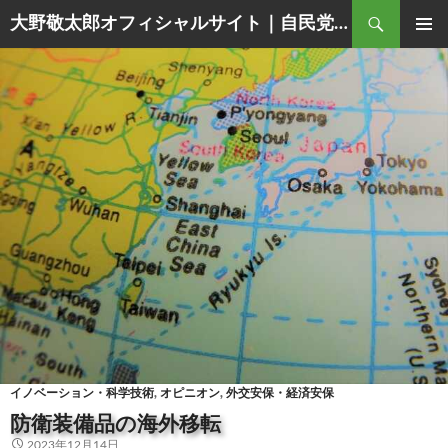
Search
大野敬太郎オフィシャルサイト｜自民党香川３区衆議院議員
SKIP
PRIMAR
TO
MENU
CONTENT
イノベーション・科学技術
,
オピニオン
,
外交安保・経済安保
防衛装備品の海外移転
2023年12月14日