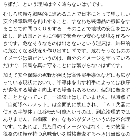
ら嫌だ、という理屈は全く通らないはずです。
むしろ移転を戦略的に進めることで日本にとって望ましい
安全保障環境を創出すること、すなわち装備品の移転をす
ることで仲間づくりをする、そのことで地域の安定を生み
出し、周辺国とともに仲間で安全かつ安心な環境を作るべ
きです。危なそうなものは出さないという理屈は、結果的
に危なくなる状況を作り出すはずです。危なそうなものの
イメージは嫌だというのは、自分のイメージを守っている
だけで、国民を真に守ることには繋がらないはずです。
加えて安全保障の裾野が例えば高性能半導体などにも広が
っている現状において、半導体を出す相手によっては秩序
が劣化する場合も向上する場合もあるため、個別に審査す
ることとなっていて、一律禁止はしていません。現時点で
「自衛隊ヘルメット」は全面的に禁止され、「ＡＩ兵器に
使える半導体」は移転が可能というのは、到底論理的では
ありません。自衛隊「的」なものがダメというのは不合理
です。であれば、見た目のイメージではなく、その物品・
役務の移転が持つ意味合いを厳格審査するべきは当然なの