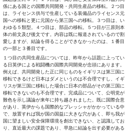
係にある国との国際共同開発・共同生産品の移転。２つ目
は、ライセンス供与で生産している装備品のライセンス元
国への移転と更に元国から第三国への移転。３つ目は、い
わゆる５類型。４つ目は、部品の移転。５つ目が三原則本
体の前文及び後文です。内容は既に報道されているので割
愛しますが、結論を得ることができなかったのは、１番目
の一部と３番目です。
１つ目の共同生産品については、昨年から話題に上ってい
る日英伊による戦闘機の国際共同開発が念頭にあります。
例えば、共同開発した正に同じものをイギリスは第三国に
移転できるけど日本はダメというのは不合理ですし、イギ
リスが第三国に移転した場合に日本の部品がその第三国に
移転できないのも不合理です。完成品について、公明党が
難色を示し議論が来年に持ち越されました。既に国際合意
があり、英伊からも国際的なプレッシャがかかっている中
で、放置すれば我が国の国益に大きな穴があく、即ち我が
国に望ましい安全保障環境を創出できない、と認識してお
り、直近最大の課題であり、早急に結論を出す必要がある