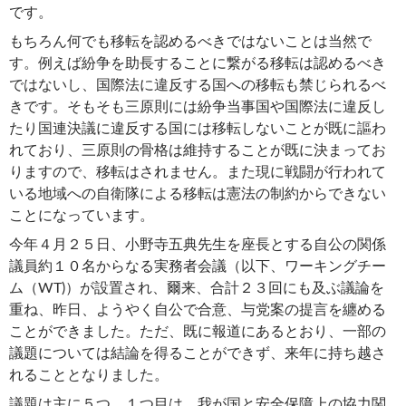
です。
もちろん何でも移転を認めるべきではないことは当然で
す。例えば紛争を助長することに繋がる移転は認めるべき
ではないし、国際法に違反する国への移転も禁じられるべ
きです。そもそも三原則には紛争当事国や国際法に違反し
たり国連決議に違反する国には移転しないことが既に謳わ
れており、三原則の骨格は維持することが既に決まってお
りますので、移転はされません。また現に戦闘が行われて
いる地域への自衛隊による移転は憲法の制約からできない
ことになっています。
今年４月２５日、小野寺五典先生を座長とする自公の関係
議員約１０名からなる実務者会議（以下、ワーキングチー
ム（WT)）が設置され、爾来、合計２３回にも及ぶ議論を
重ね、昨日、ようやく自公で合意、与党案の提言を纏める
ことができました。ただ、既に報道にあるとおり、一部の
議題については結論を得ることができず、来年に持ち越さ
れることとなりました。
議題は主に５つ。１つ目は、我が国と安全保障上の協力関