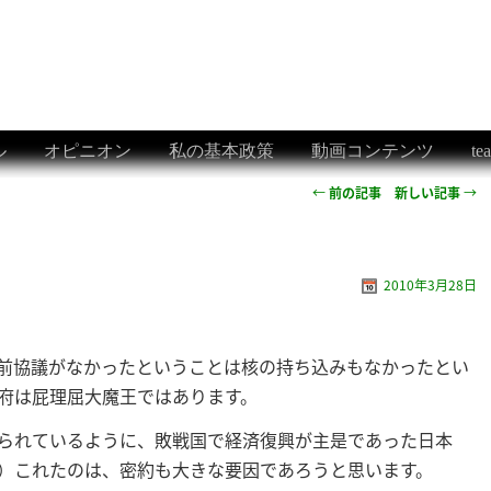
ル
オピニオン
私の基本政策
動画コンテンツ
t
←
前の記事
新しい記事
→
2010年3月28日
前協議がなかったということは核の持ち込みもなかったとい
府は屁理屈大魔王ではあります。
られているように、敗戦国で経済復興が主是であった日本
）これたのは、密約も大きな要因であろうと思います。