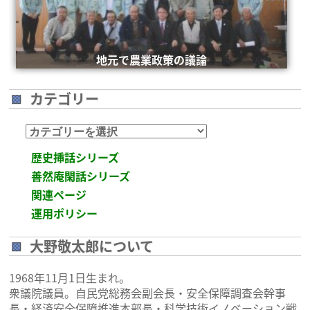
安倍総理米国議会演説後の一コマ
地元で農業政策の議論
カテゴリー
カ
テ
歴史挿話シリーズ
ゴ
善然庵閑話シリーズ
リ
関連ページ
ー
運用ポリシー
大野敬太郎について
1968年11月1日生まれ。
衆議院議員。自民党総務会副会長・安全保障調査会幹事
長・経済安全保障推進本部長・科学技術イノベーション戦