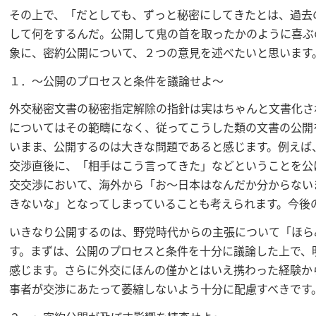
その上で、「だとしても、ずっと秘密にしてきたとは、過去
して何をするんだ。公開して鬼の首を取ったかのように喜ぶ
象に、密約公開について、２つの意見を述べたいと思います
１．～公開のプロセスと条件を議論せよ～
外交秘密文書の秘密指定解除の指針は実はちゃんと文書化さ
についてはその範疇になく、従ってこうした類の文書の公開
いまま、公開するのは大きな問題であると感じます。例えば
交渉直後に、「相手はこう言ってきた」などということを公
交交渉において、海外から「お～日本はなんだか分からない
きないな」となってしまっていることも考えられます。今後
いきなり公開するのは、野党時代からの主張について「ほら
す。まずは、公開のプロセスと条件を十分に議論した上で、
感じます。さらに外交にほんの僅かとはいえ携わった経験か
事者が交渉にあたって萎縮しないよう十分に配慮すべきです