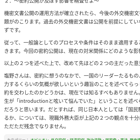
２．～密約公開が及ぼす影響を精査せよ～
機密文書公開の運用方法が確立されたら、今後の外交機密文
題がのこります。過去の外交機密文書は公開を前提にしてい
ずです。
従って、一般論としてのプロセスや条件はそのまま適用する
きます。今回の密約公開は、現在の対米関係にどのような影
以上の２つを述べた上で、改めて先ほどの２つの主だった意
塩野さんは、密約に想うのなかで、一国のリーダーたるもの
力するくらいの気概が欲しいという趣旨のことを述べてらっ
約を交わしたのかどうかは、現在では知るすべもありません
生が「introductionと呟いて悩んでいた」ということ
だろうと思います。だとすれば、同じ日本人としては「国民
るか、については、現職外務大臣が上記の２つの観点を十分
ただただ残念でなりません。
カテゴリー：
オピニオン
,
外交安保・経済安保
,
政治姿勢・国家像・憲法
,
歴史