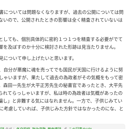
書については問題なくなりますが、過去の公開については問
ないので、公開されたときの影響は全く精査されていないは
としても、個別具体的に密約１つ１つを精査する必要がでて
響を及ぼすのか十分に検討された形跡は見当たりません。
見について申し上げたいと思います。
、自分が悪魔に魂を売ってでも国民が天国に行けるように努
しゃいますが、果たして過去の為政者がその気概をもって密
。森田一先生が大平正芳先生の秘書官であったとき、大平先
を述べられてらっしゃいますが、私は時の為政者は気概があったの
騙し」と非難する気にはなれません。一方で、子供じみてい
に考慮していれば、子供じみた方針ではなかったのにな、と
挿話
タグ：
外交安保
,
政治姿勢
,
歴史挿話
この記事のURL