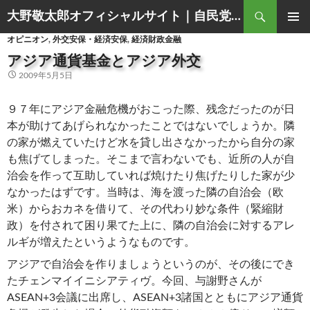
Search
大野敬太郎オフィシャルサイト｜自民党香川３区衆議院議員
SKIP
PRIMAR
オピニオン
,
外交安保・経済安保
,
経済財政金融
TO
MENU
CONTENT
アジア通貨基金とアジア外交
2009年5月5日
９７年にアジア金融危機がおこった際、残念だったのが日
本が助けてあげられなかったことではないでしょうか。隣
の家が燃えていたけど水を貸し出さなかったから自分の家
も焦げてしまった。そこまで言わないでも、近所の人が自
治会を作って互助していれば焼けたり焦げたりした家が少
なかったはずです。当時は、海を渡った隣の自治会（欧
米）からおカネを借りて、その代わり妙な条件（緊縮財
政）を付されて困り果てた上に、隣の自治会に対するアレ
ルギが増えたというようなものです。
アジアで自治会を作りましょうというのが、その後にでき
たチェンマイイニシアティヴ。今回、与謝野さんが
ASEAN+3会議に出席し、ASEAN+3諸国とともにアジア通貨