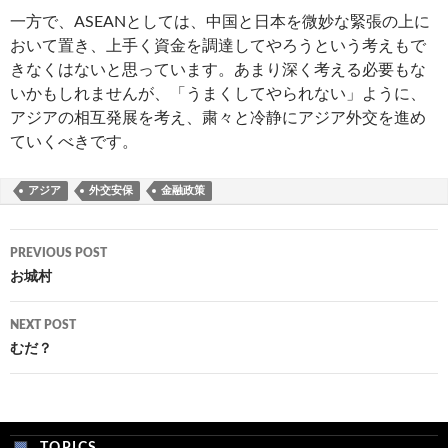
一方で、ASEANとしては、中国と日本を微妙な緊張の上に
おいて置き、上手く資金を調達してやろうという考えもで
きなくはないと思っています。あまり深く考える必要もな
いかもしれませんが、「うまくしてやられない」ように、
アジアの相互発展を考え、粛々と冷静にアジア外交を進め
ていくべきです。
アジア
外交安保
金融政策
Post
PREVIOUS POST
navigation
お城村
NEXT POST
むだ？