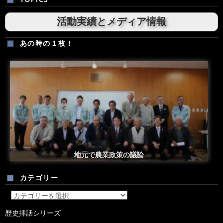
TOPICS
活動実績とメディア情報
あの時の１枚！
安倍総理米国議会演説後の一コマ
地元で農業政策の議論
カテゴリー
カ
テ
歴史挿話シリーズ
ゴ