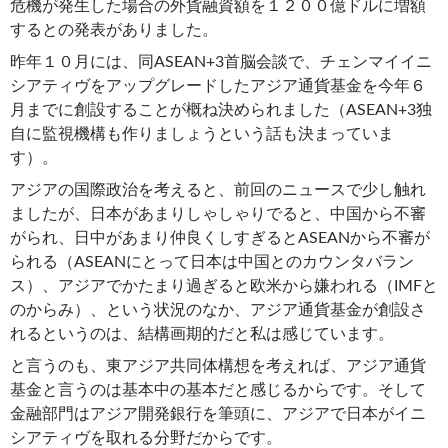
危機が発生した場合の外貨融資額を１２００億ドルに増額
するとの発表がありました。
昨年１０月には、同ASEAN+3首脳会談で、チェンマイイニ
シアティヴをアップグレードしたアジア通貨基金を今年６
月までに創設することが概ね決められました（ASEAN+3独
自に監視機構も作りましょうという話も決まっていま
す）。
アジアの国際政治を考えると、前回のニュースで少し触れ
ましたが、日本があまりしゃしゃりでると、中国から不審
がられ、日中があまり仲良くしすぎるとASEANから不審が
られる（ASEANにとって日本は中国とのカウンタバラン
ス）、アジアでかたまり過ぎると欧米から嫌われる（IMFと
のからみ）、という状況のなか、アジア通貨基金が創設さ
れるというのは、結構画期的だと私は感じています。
と言うのも、東アジア共同体構想を考えれば、アジア通貨
基金と言うのは基本中の基本だと感じるからです。そして
金融部門はアジア開発銀行を筆頭に、アジアで日本がイニ
シアティヴを取れる分野だからです。