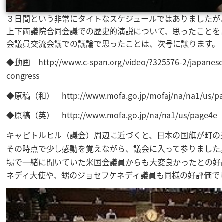
３日間という非常にタイトなスケジュールではありましたが
上下両議院合同会議での歴史的演説について、思ったことを
会議員交流会議での議論で思ったことは、次号に譲ります。
◆動画 http://www.c-span.org/video/?325576-2/japanese-p
congress
◆原稿（和） http://www.mofa.go.jp/mofaj/na/na1/us/pa
◆原稿（英） http://www.mofa.go.jp/na/na1/us/page4e_
キャピトルヒル（議会）周辺に近づくと、日本の国旗が町の
その時点で少し感動を覚えながら、議会に入って参りました
場で一緒に聞いていた米国会議員からも大変良かったとの好
ネディ大使や、甥のジョセフケネディ議員も同様の好評価で