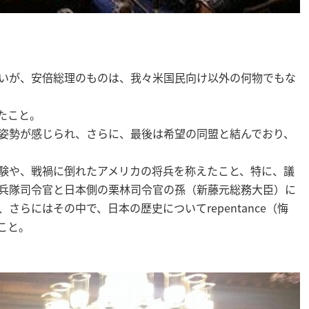
いが、安倍総理のものは、我々米国民向け以外の何物でもな
たこと。
姿勢が感じられ、さらに、最後は希望の同盟と結んでおり、
験や、戦禍に倒れたアメリカの将兵を称えたこと、特に、議
兵隊司令官と日本側の栗林司令官の孫（新藤元総務大臣）に
らにはその中で、日本の歴史についてrepentance（悔
こと。