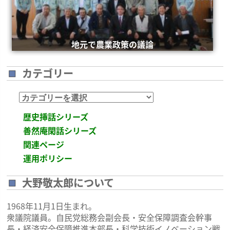
地元で農業政策の議論
カテゴリー
カ
テ
歴史挿話シリーズ
ゴ
善然庵閑話シリーズ
リ
関連ページ
ー
運用ポリシー
大野敬太郎について
1968年11月1日生まれ。
衆議院議員。自民党総務会副会長・安全保障調査会幹事
長・経済安全保障推進本部長・科学技術イノベーション戦