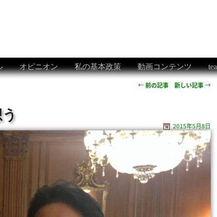
ル
オピニオン
私の基本政策
動画コンテンツ
t
←
前の記事
新しい記事
→
想う
2015年5月8日