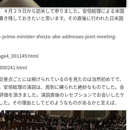
、４月２９日から訪米して参りました。安倍総理による米国
書き残しておきたいと思います。その直後に行われた日米国
rime-minister-shinzo-abe-addresses-joint-meeting-
ge4_001149.html
000241.html
交差点ごとには掲げられているのを見たのは当然初めてで、
。安倍総理の演説は、周到に練られた絶妙なものでした。会
評価を頂きました。演説直後のレセプションでお会いしたケ
した。その理由としてどのようなものがあるかと言えば、