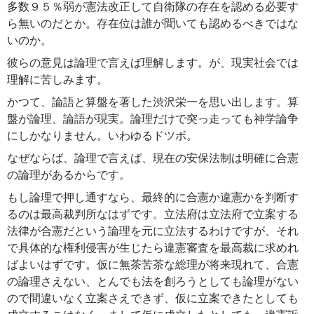
多数９５％弱が憲法改正して自衛隊の存在を認める必要す
ら無いのだとか。存在位は誰が聞いても認めるべきではな
いのか。
彼らの意見は論理で言えば理解します。が、現実社会では
理解に苦しみます。
かつて、論語と算盤を著した渋沢栄一を思い出します。算
盤が論理、論語が現実。論理だけで突っ走っても神学論争
にしかなりません。いわゆるドツボ。
なぜならば、論理で言えば、現在の安保法制は明確に合憲
の論理があるからです。
もし論理で押し通すなら、最終的に合憲か違憲かを判断す
るのは最高裁判所なはずです。立法府は立法府で立案する
法律が合憲だという論理を元に立法するわけですが、それ
で具体的な権利侵害が生じたら違憲審査を最高裁に求めれ
ばよいはずです。仮に無茶苦茶な総理が将来現れて、合憲
の論理さえない、とんでも法を創ろうとしても論理がない
ので間違いなく立案さえできず、仮に立案できたとしても