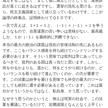
成立するこはなく、まして仮に成立したとしても、違憲訴
訟が直ぐに起きるはずですし、選挙の洗礼も受ける。だか
ら、民主主義国家として成り立っているわけです。ここが
論理の終着点。証明終わりでＱＥＤです。
一言で言えば、１×１＝１と、（−１）×（−１）＝１を争う
ようなもので、合憲違憲の言い争いは意味がない。最高裁
しか、１か（−１）を最終的に判断できない。
本当の最大の政治の課題は現在の安保法制の先にあるもの
です。ここをバランス感覚を持ち続けてハンドリングする
必要があります。そういう意味では批判は常にあってしか
るべきで、批判のある国は真っ当だと思います。しかし、
何をやるかよりも、遥かに、何をどうやり続けるのか、ど
うバランスを取り続けて進んでいくのか、の方が重要で
す。この法案は紛争を避ける意味でも外交の最大のツール
としても絶対に通す必要があると思っています。これは親
分がそういうからではなく、私自身、そう思っています。
なぜそう思うのかというと、例えば現実の社会で、この法
案を審議しているだけで、近隣諸国となんとなく上手くい