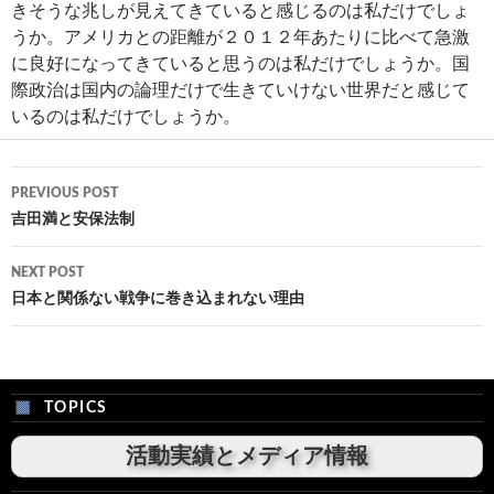
きそうな兆しが見えてきていると感じるのは私だけでしょ
うか。アメリカとの距離が２０１２年あたりに比べて急激
に良好になってきていると思うのは私だけでしょうか。国
際政治は国内の論理だけで生きていけない世界だと感じて
いるのは私だけでしょうか。
Post
PREVIOUS POST
navigation
吉田満と安保法制
NEXT POST
日本と関係ない戦争に巻き込まれない理由
TOPICS
活動実績とメディア情報