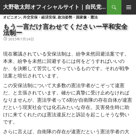
Search
大野敬太郎オフィシャルサイト｜自民党香川３区衆議院議員
SKIP
PRIMAR
オピニオン
,
外交安保・経済安保
,
政治姿勢・国家像・憲法
TO
MENU
CONTENT
もう一言だけ言わせてくださいー平和安全
法制ー
2015年7月14日
現在審議されている安保法制は、紛争未然回避法案です。
本来、紛争を未然に回避するには何をどうすればいいの
か、を決断して苦労してやっているものです。それが戦争
法案と喧伝されています。
この安保法制について大多数の憲法学者がこぞって違憲
だ、と主張されています。確かに真摯に受け止めなければ
なりませんが、憲法学者って6割が自衛隊の存在自体が違憲
だという現実社会では化石みたいな存在。災害発生時に助
けに来てくれたのは憲法違反だと訴訟を起こしそうな勢い
です。
さらに言えば、自衛隊の存在が違憲だという憲法学者の大