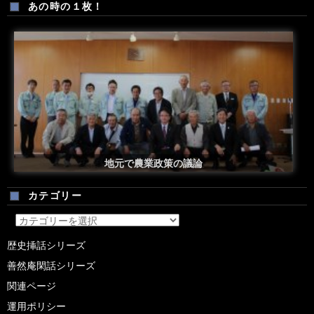
あの時の１枚！
安倍総理米国議会演説後の一コマ
地元で農業政策の議論
カテゴリー
カ
テ
歴史挿話シリーズ
ゴ
善然庵閑話シリーズ
リ
ー
関連ページ
運用ポリシー