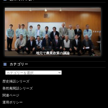
地元で農業政策の議論
カテゴリー
カ
テ
歴史挿話シリーズ
ゴ
善然庵閑話シリーズ
リ
ー
関連ページ
運用ポリシー