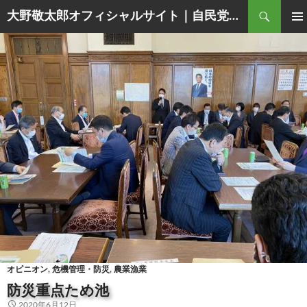
Search
大野敬太郎オフィシャルサイト｜自民党香川３区衆議院議員
SKIP
PRIM
TO
MEN
CONTENT
オピニオン
,
危機管理・防災
,
農業漁業
防災重点ため池
2020年6月12日