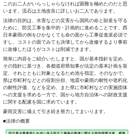
このお二人がいらっしゃらなければ困難を極めたのだと思
います。流石は土地改良に詳しいお二人であります。
法律の目的は、水害などの災害から国民の命と財産を守る
ために、防災工事を集中的・計画的に進めることです。西
日本豪雨の例をひかなくても命の面から工事促進派必須で
すし、コストの面でみても決壊してから改修するより事前
に改修したほうがコストは削減できます。
簡単に内容をご紹介いたしますと、国が基本指針を定め、
その指針に基づき、各都道府県知事が法定の基本計画を策
定、それとともに対象となるため池を指定。そのなかで、
県は市町村などとの役割分担、地震や豪雨の耐性や老朽化
の耐性評価、などを定め、また県に市町村などの実施団体
への支援を求める一方で、国から地方自治体への財政支援
に関する配慮を国に求めています。
豪雨災害に備えて引き続き努力してまいります。
■法律の概要