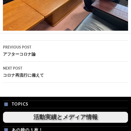
Post
PREVIOUS POST
navigation
アフターコロナ論
NEXT POST
コロナ再流行に備えて
TOPICS
活動実績とメディア情報
あの時の１枚！