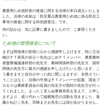
農業用ため池対策の推進に関する法律が本日成立いたしま
した。法律の名前は「防災重点農業用ため池に係る防災工
事等の推進に関する特別措置法」です。
何の話かは、先に記事に書きましたので、ご参照くださ
い。
ため池の管理保全について
まずは関係者の皆様に心から感謝申し上げます。特に立法
検討ＰＴ座長の谷公一先生はじめＰＴメンバー、農業農村
基盤整備議連幹部の先生方、農林関係幹部の先生方、国対
関係の先生方に最大の感謝を申し上げたいと思います。こ
う書きますと自分がやった的に聞こえますが、全然そうい
うことはなく、法律の中身はＰＴメンバーが起案、国会プ
ロセスは農林委員会の役員の先生方や国対の先生方が行っ
てくれました。まったく至らぬ事務局長を支えて、と申し
ますより、成り代わって縦横無尽の活動を頂きました、進
藤かねひこ先生、宮崎まさお先生には頭があがりません。