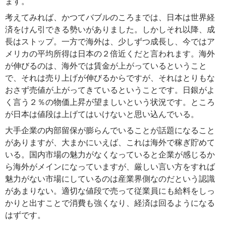
ます。
考えてみれば、かつてバブルのころまでは、日本は世界経
済をけん引できる勢いがありました。しかしそれ以降、成
長はストップ。一方で海外は、少しずつ成長し、今ではア
メリカの平均所得は日本の２倍近くだと言われます。海外
が伸びるのは、海外では賃金が上がっているということ
で、それは売り上げが伸びるからですが、それはとりもな
おさず売値が上がってきているということです。日銀がよ
く言う２％の物価上昇が望ましいという状況です。ところ
が日本は値段は上げてはいけないと思い込んでいる。
大手企業の内部留保が膨らんでいることが話題になること
がありますが、大まかにいえば、これは海外で稼ぎ貯めて
いる。国内市場の魅力がなくなっていると企業が感じるか
ら海外がメインになっていますが、厳しい言い方をすれば
魅力がない市場にしているのは産業界側なのだという認識
があまりない。適切な値段で売って従業員にも給料をしっ
かりと出すことで消費も強くなり、経済は回るようになる
はずです。