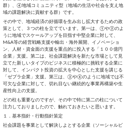
群）、④地域コミュニティ型（地域の生活や社会を支え地
域の課題解決に貢献する群）です。
その中で、地域経済の好循環を生み出し拡大するための政
策として、３つの柱を立てています。第一は、①や②のよ
うに地域でスケールアップを目指す中堅企業に対して、
M&A等の経営戦略支援や輸出・海外展開、イノベーショ
ン、人材・資金面の支援を重点的に投入する「１００億円
企業」支援。第二は、社会課題解決を新たな市場として見
立てた新しいタイプのビジネスに積極的に挑戦する企業に
対して、インパクト投資の拡大を中心とした支援を講じる
「ゼブラ企業」支援。第三は、③や④のように地域では不
可欠な企業に対して、切れ目ない継続的な事業再構築や生
産性向上の支援。
どの柱も重要なのですが、その中で特に第二の柱について
注力しておりましたので、触れておきたいと思います。
１．基本指針・行動指針策定
社会課題を事業として解決しよとする企業（ソーシャルビ