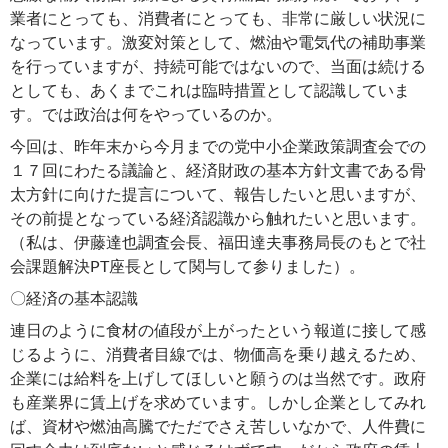
業者にとっても、消費者にとっても、非常に厳しい状況に
なっています。激変対策として、燃油や電気代の補助事業
を行っていますが、持続可能ではないので、当面は続ける
としても、あくまでこれは臨時措置として認識していま
す。では政治は何をやっているのか。
今回は、昨年末から今月までの党中小企業政策調査会での
１７回にわたる議論と、経済財政の基本方針文書である骨
太方針に向けた提言について、報告したいと思いますが、
その前提となっている経済認識から触れたいと思います。
（私は、伊藤達也調査会長、福田達夫事務局長のもとで社
会課題解決PT座長として関与して参りました）。
〇経済の基本認識
連日のように食材の値段が上がったという報道に接して感
じるように、消費者目線では、物価高を乗り越えるため、
企業には給料を上げしてほしいと願うのは当然です。政府
も産業界に賃上げを求めています。しかし企業としてみれ
ば、資材や燃油高騰でただでさえ苦しいなかで、人件費に