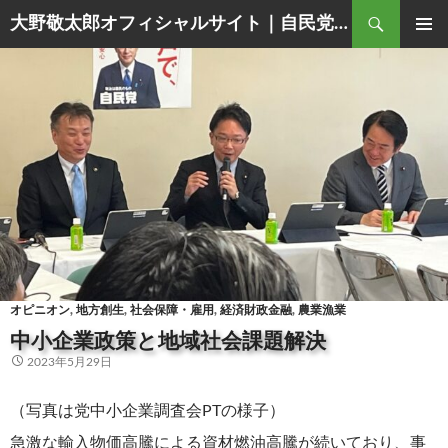
Search
大野敬太郎オフィシャルサイト｜自民党香川３区衆議院議員
SKIP
PRIMAR
TO
MENU
CONTENT
オピニオン
,
地方創生
,
社会保障・雇用
,
経済財政金融
,
農業漁業
中小企業政策と地域社会課題解決
2023年5月29日
（写真は党中小企業調査会PTの様子）
急激な輸入物価高騰による資材燃油高騰が続いており、事