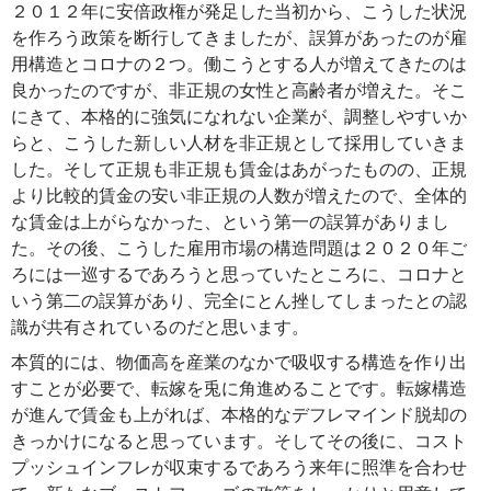
２０１２年に安倍政権が発足した当初から、こうした状況
を作ろう政策を断行してきましたが、誤算があったのが雇
用構造とコロナの２つ。働こうとする人が増えてきたのは
良かったのですが、非正規の女性と高齢者が増えた。そこ
にきて、本格的に強気になれない企業が、調整しやすいか
らと、こうした新しい人材を非正規として採用していきま
した。そして正規も非正規も賃金はあがったものの、正規
より比較的賃金の安い非正規の人数が増えたので、全体的
な賃金は上がらなかった、という第一の誤算がありまし
た。その後、こうした雇用市場の構造問題は２０２０年ご
ろには一巡するであろうと思っていたところに、コロナと
いう第二の誤算があり、完全にとん挫してしまったとの認
識が共有されているのだと思います。
本質的には、物価高を産業のなかで吸収する構造を作り出
すことが必要で、転嫁を兎に角進めることです。転嫁構造
が進んで賃金も上がれば、本格的なデフレマインド脱却の
きっかけになると思っています。そしてその後に、コスト
プッシュインフレが収束するであろう来年に照準を合わせ