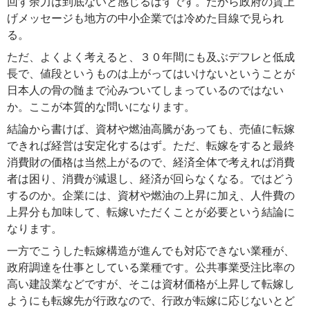
回す余力は到底ないと感じるはずです。だから政府の賃上
げメッセージも地方の中小企業では冷めた目線で見られ
る。
ただ、よくよく考えると、３０年間にも及ぶデフレと低成
長で、値段というものは上がってはいけないということが
日本人の骨の髄まで沁みついてしまっているのではない
か。ここが本質的な問いになります。
結論から書けば、資材や燃油高騰があっても、売値に転嫁
できれば経営は安定化するはず。ただ、転嫁をすると最終
消費財の価格は当然上がるので、経済全体で考えれば消費
者は困り、消費が減退し、経済が回らなくなる。ではどう
するのか。企業には、資材や燃油の上昇に加え、人件費の
上昇分も加味して、転嫁いただくことが必要という結論に
なります。
一方でこうした転嫁構造が進んでも対応できない業種が、
政府調達を仕事としている業種です。公共事業受注比率の
高い建設業などですが、そこは資材価格が上昇して転嫁し
ようにも転嫁先が行政なので、行政が転嫁に応じないとど