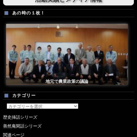
あの時の１枚！
安倍総理米国議会演説後の一コマ
地元で農業政策の議論
カテゴリー
カ
テ
歴史挿話シリーズ
ゴ
善然庵閑話シリーズ
リ
ー
関連ページ