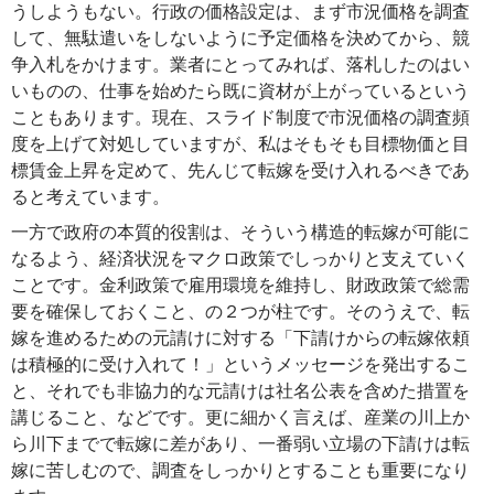
うしようもない。行政の価格設定は、まず市況価格を調査
して、無駄遣いをしないように予定価格を決めてから、競
争入札をかけます。業者にとってみれば、落札したのはい
いものの、仕事を始めたら既に資材が上がっているという
こともあります。現在、スライド制度で市況価格の調査頻
度を上げて対処していますが、私はそもそも目標物価と目
標賃金上昇を定めて、先んじて転嫁を受け入れるべきであ
ると考えています。
一方で政府の本質的役割は、そういう構造的転嫁が可能に
なるよう、経済状況をマクロ政策でしっかりと支えていく
ことです。金利政策で雇用環境を維持し、財政政策で総需
要を確保しておくこと、の２つが柱です。そのうえで、転
嫁を進めるための元請けに対する「下請けからの転嫁依頼
は積極的に受け入れて！」というメッセージを発出するこ
と、それでも非協力的な元請けは社名公表を含めた措置を
講じること、などです。更に細かく言えば、産業の川上か
ら川下までで転嫁に差があり、一番弱い立場の下請けは転
嫁に苦しむので、調査をしっかりとすることも重要になり