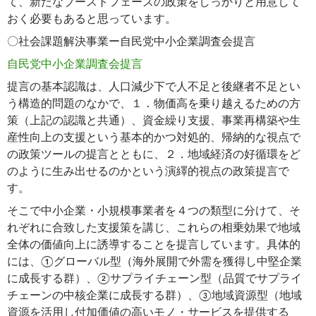
て、新たなブーストフェーズの政策をしっかりと用意して
おく必要もあると思っています。
〇社会課題解決事業ー自民党中小企業調査会提言
自民党中小企業調査会提言
提言の基本認識は、人口減少下で人不足と後継者不足とい
う構造的問題のなかで、１．物価高を乗り越えるための方
策（上記の認識と共通）、資金繰り支援、事業再構築や生
産性向上の支援という基本的かつ対処的、帰納的な視点で
の政策ツールの提言とともに、２．地域経済の好循環をど
のように生み出せるのかという演繹的視点の政策提言で
す。
そこで中小企業・小規模事業者を４つの類型に分けて、そ
れぞれに合致した支援策を講じ、これらの相乗効果で地域
全体の価値向上に誘導することを提言しています。具体的
には、①グローバル型（海外展開で外需を獲得し中堅企業
に成長する群）、②サプライチェーン型（品質でサプライ
チェーンの中核企業に成長する群）、③地域資源型（地域
資源を活用し付加価値の高いモノ・サービスを提供する