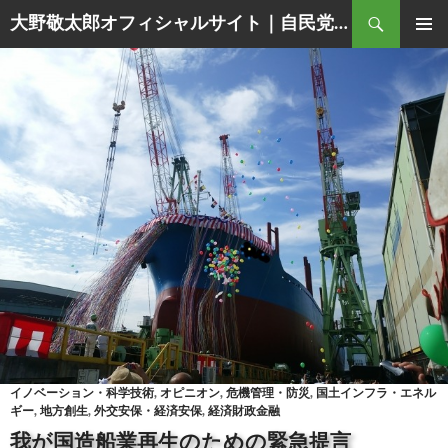
Search
大野敬太郎オフィシャルサイト｜自民党香川３区衆議院議員
SKIP
PRIMAR
TO
MENU
CONTENT
イノベーション・科学技術
,
オピニオン
,
危機管理・防災
,
国土インフラ・エネル
ギー
,
地方創生
,
外交安保・経済安保
,
経済財政金融
我が国造船業再生のための緊急提言