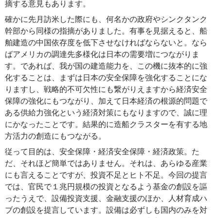
摘する意見もあります。
確かに先月訪米した際にも、何名かの政府やシンクタンク
幹部から同様の指摘がありました。有事を見据えると、船
舶建造の中国依存度を低下させなければならないと。なら
ばアメリカの調達先多様化は日本の需要増につながりま
す。であれば、我が国の建造能力を、この機に抜本的に強
化することは、まずは日本の安全保障を強化することにな
りますし、戦略的不可欠性にも繋がりえますから経済安全
保障の強化にもつながり、加えて日本経済の根源的問題で
ある供給力強化という経済対策にもなりますので、誠に理
にかなったことです。結果的に造船クラスターを有する地
方活力の創造にもつながる。
従って目的は、安全保障・経済安全保障・経済政策。た
だ、それほど簡単ではありません。それは、あらゆる産業
にも言えることですが、投資不足とヒト不足。今回の提言
では、官民で１兆円規模の投資となるよう基金の創設を謳
ったうえで、設備投資支援、金融支援のほか、人材育成ハ
ブの創設を提言しています。設備は必ずしも国内のみを対